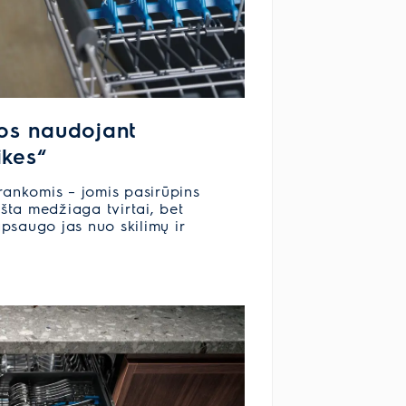
os naudojant
ikes“
rankomis – jomis pasirūpins
kšta medžiaga tvirtai, bet
 apsaugo jas nuo skilimų ir