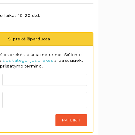
o laikas 10-20 d.d.
Ši prekė išparduota
šios prekės laikinai neturime. Siūlome
as
šios kategorijos prekes
arba susisiekti
 pristatymo termino.
PATEIKTI