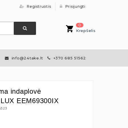
Registruotis
Prisijungti
0
Krepšelis
info@24take.lt
+370 685 51562
ma indaplovė
LUX EEM69300IX
6323
€