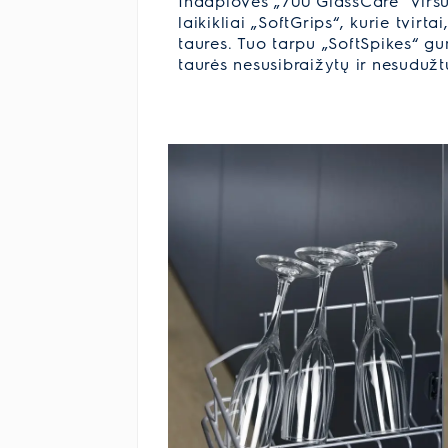
Indaplovės „700 GlassCare“ viršu
laikikliai „SoftGrips“, kurie tvirta
taures. Tuo tarpu „SoftSpikes“ gu
taurės nesusibraižytų ir nesudužt