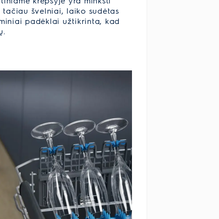
tiniame krepšyje yra minkšti
i, tačiau švelniai, laiko sudėtas
miniai padėklai užtikrinta, kad
ų.