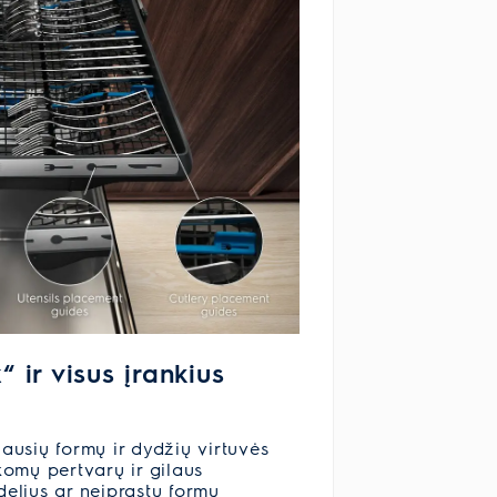
 ir visus įrankius
iausių formų ir dydžių virtuvės
ikomų pertvarų ir gilaus
delius ar neįprastų formų