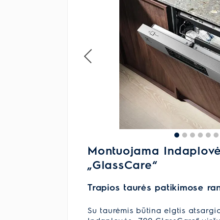
Montuojama Indaplovė
„GlassCare“
Trapios taurės patikimose ra
Su taurėmis būtina elgtis atsargi