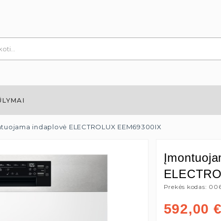
ŪLYMAI
tuojama indaplovė ELECTROLUX EEM69300IX
Įmontuoja
ELECTRO
Prekės kodas: 00
592,00