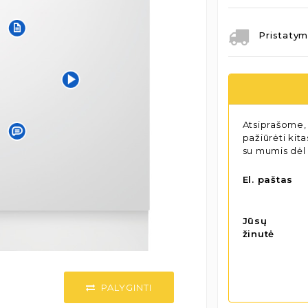
Pristatym
Atsiprašome, 
pažiūrėti kit
su mumis dėl
El. paštas
Jūsų
žinutė
PALYGINTI