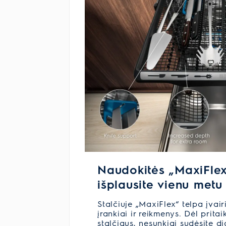
Naudokitės „MaxiFlex“
išplausite vienu metu
Stalčiuje „MaxiFlex“ telpa įvair
įrankiai ir reikmenys. Dėl prita
stalčiaus, nesunkiai sudėsite di