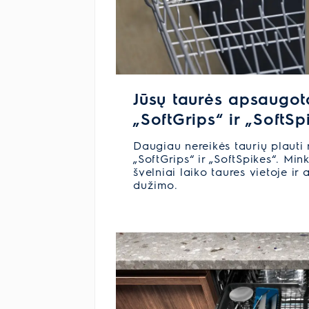
Jūsų taurės apsaugot
„SoftGrips“ ir „SoftSp
Daugiau nereikės taurių plauti 
„SoftGrips“ ir „SoftSpikes“. Min
švelniai laiko taures vietoje ir
dužimo.