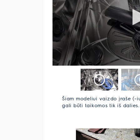
Šiam modeliui vaizdo įraše (-i
gali būti taikomos tik iš dalies.