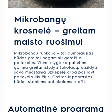
Mikrobangų
krosnelė – greitam
maisto ruošimui
Mikrobangų funkcija – tai trumpiausias
būdas greitai pagaminti gardžius
patiekalus. Vienu mygtuko palietimu
galima greitai išlydyti šokoladą, atšildyti
savo mėgstamą užkepėlę arba pašildyti
patiekalo likučius. Greitas ir paprastas
būdas skaniems patiekalams ruošti.
Automatinė programa