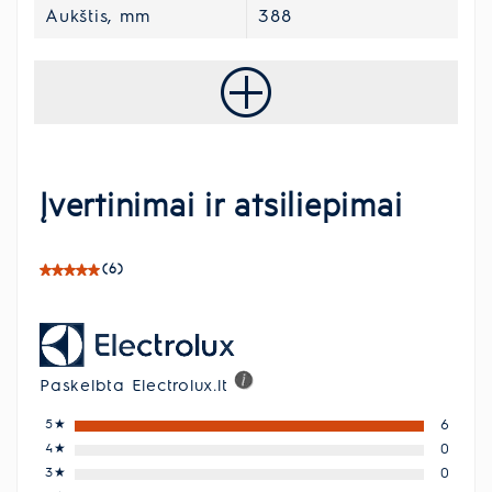
Aukštis, mm
388
Įvertinimai ir atsiliepimai
(6)
Paskelbta Electrolux.lt
5
★
6
4
★
0
3
★
0