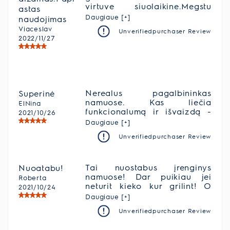
virtuve siuolaikine.Megstu
astas
jusu produkcija.
Daugiaue [+]
naudojimas
Viaceslav
Unverifiedpurchaser Review
2022/11/27
Nerealus pagalbininkas
Superinė
namuose. Kas liečia
ElNina
funkcionalumą ir išvaizdą -
2021/10/26
tobula! Esame labai
Daugiaue [+]
patenkinti ir naudojame visas
Unverifiedpurchaser Review
galimas funkcijas, nuo
griliaus iki maisto produktų
atšildymo
Tai nuostabus įrenginys
Nuoatabu!
namuose! Dar puikiau jei
Roberta
neturit kieko kur grilint! O
2021/10/24
man patogu kad nereikia
Daugiaue [+]
pyktis su vyru, jei norim
Unverifiedpurchaser Review
skirtingu patiekalu!