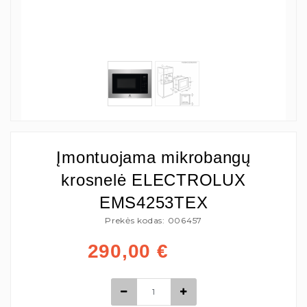
Įmontuojama mikrobangų
krosnelė ELECTROLUX
EMS4253TEX
Prekės kodas: 006457
290,00
€