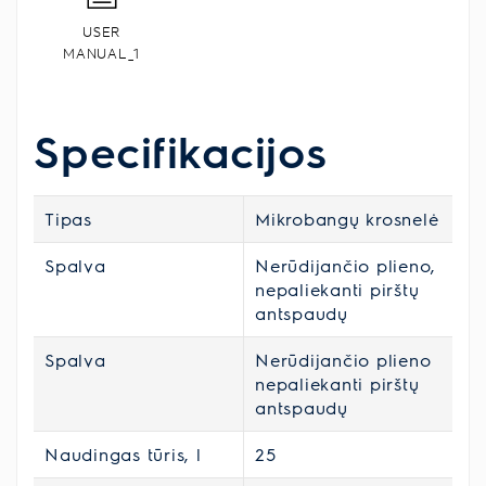
USER
MANUAL_1
Specifikacijos
Tipas
Mikrobangų krosnelė
Spalva
Nerūdijančio plieno,
nepaliekanti pirštų
antspaudų
Spalva
Nerūdijančio plieno
nepaliekanti pirštų
antspaudų
Naudingas tūris, l
25