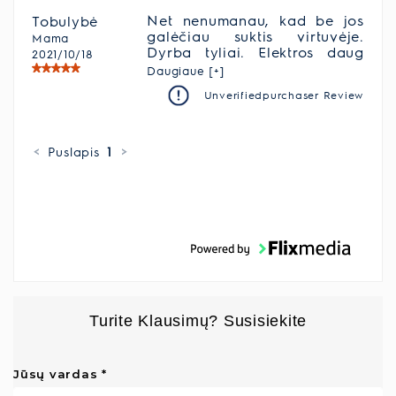
Net nenumanau, kad be jos
Tobulybė
galėčiau suktis virtuvėje.
Mama
Dyrba tyliai. Elektros daug
2021/10/18
nenaudoja. Mano
Daugiaue [+]
pagalbininkas. Ir atrodo
Unverifiedpurchaser Review
super !
<
Puslapis
1
>
Turite Klausimų? Susisiekite
Jūsų vardas