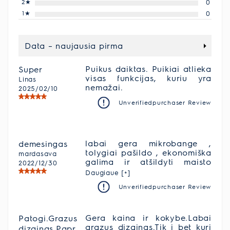
2
★
0
1
★
0
Data – naujausia pirma
Puikus daiktas. Puikiai atlieka
Super
visas funkcijas, kuriu yra
Linas
nemažai.
2025/02/10
Unverifiedpurchaser Review
labai gera mikrobange ,
demesingas
tolygiai pašildo , ekonomiška
mardasava
galima ir atšildyti maisto
2022/12/30
produktus , svarbiausia kaina
Daugiaue [+]
prieinama
Unverifiedpurchaser Review
Gera kaina ir kokybe.Labai
Patogi.Grazus
grazus dizainas.Tik i bet kuri
dizainas.Papr