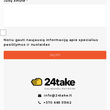
Jūsų žinutė
Noriu gauti naujausią informaciją apie specialius
pasiūlymus ir nuolaidas
SIŲSTI
info@24take.lt
+370 685 51562