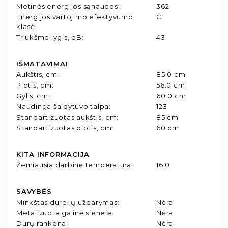
Metinės energijos sąnaudos
:
362
Energijos vartojimo efektyvumo
C
klasė
:
Triukšmo lygis, dB
:
43
IŠMATAVIMAI
Aukštis, cm
:
85.0 cm
Plotis, cm
:
56.0 cm
Gylis, cm
:
60.0 cm
Naudinga šaldytuvo talpa
:
123
Standartizuotas aukštis, cm
:
85 cm
Standartizuotas plotis, cm
:
60 cm
KITA INFORMACIJA
Žemiausia darbinė temperatūra
:
16.0
SAVYBĖS
Minkštas durelių uždarymas
:
Nėra
Metalizuota galinė sienelė
:
Nėra
Durų rankena
:
Nėra