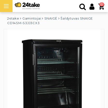
0
24take
Gamintojai
SNAIGĖ
Šaldytuvas SNAIGE
CD14SM-S3JJ3CX3