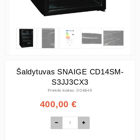
Šaldytuvas SNAIGE CD14SM-
S3JJ3CX3
Prekės kodas: 006649
400,00
€