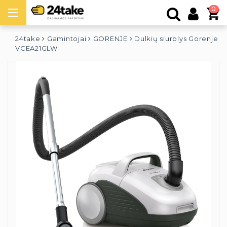
0
24take
Gamintojai
GORENJE
Dulkių siurblys Gorenje
VCEA21GLW