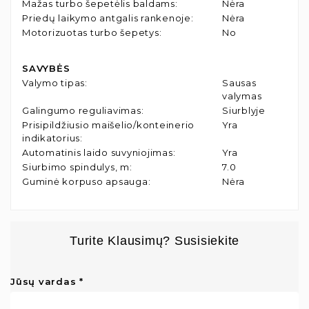
Mažas turbo šepetėlis baldams
:
Nėra
Priedų laikymo antgalis rankenoje
:
Nėra
Motorizuotas turbo šepetys
:
No
SAVYBĖS
Valymo tipas
:
Sausas
valymas
Galingumo reguliavimas
:
Siurblyje
Prisipildžiusio maišelio/konteinerio
Yra
indikatorius
:
Automatinis laido suvyniojimas
:
Yra
Siurbimo spindulys, m
:
7.0
Guminė korpuso apsauga
:
Nėra
Turite Klausimų? Susisiekite
Jūsų vardas