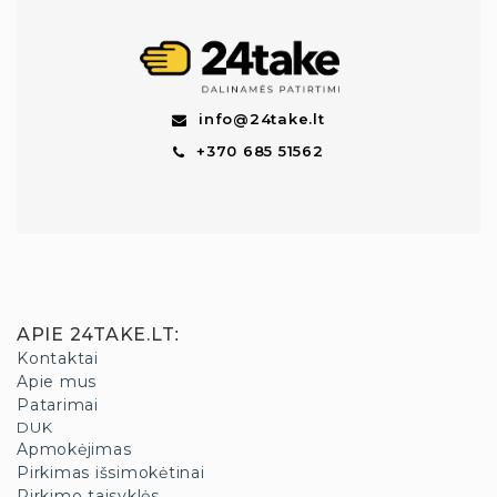
info@24take.lt
+370 685 51562
APIE 24TAKE.LT
:
Kontaktai
Apie mus
Patarimai
DUK
Apmokėjimas
Pirkimas išsimokėtinai
Pirkimo taisyklės