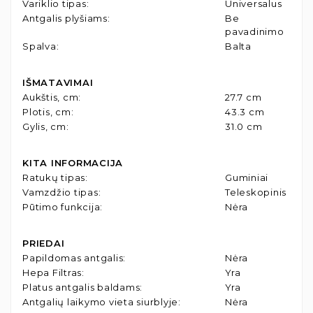
Variklio tipas
:
Universalus
Antgalis plyšiams
:
Be
pavadinimo
Spalva
:
Balta
IŠMATAVIMAI
Aukštis, cm
:
27.7 cm
Plotis, cm
:
43.3 cm
Gylis, cm
:
31.0 cm
KITA INFORMACIJA
Ratukų tipas
:
Guminiai
Vamzdžio tipas
:
Teleskopinis
Pūtimo funkcija
:
Nėra
PRIEDAI
Papildomas antgalis
:
Nėra
Hepa Filtras
:
Yra
Platus antgalis baldams
:
Yra
Antgalių laikymo vieta siurblyje
:
Nėra