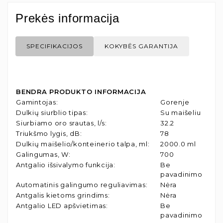
Prekės informacija
SPECIFIKACIJOS
KOKYBĖS GARANTIJA
BENDRA PRODUKTO INFORMACIJA
Gamintojas
:
Gorenje
Dulkių siurblio tipas
:
Su maišeliu
Siurbiamo oro srautas, l/s
:
32.2
Triukšmo lygis, dB
:
78
Dulkių maišelio/konteinerio talpa, ml
:
2000.0 ml
Galingumas, W
:
700
Antgalio išsivalymo funkcija
:
Be
pavadinimo
Automatinis galingumo reguliavimas
:
Nėra
Antgalis kietoms grindims
:
Nėra
Antgalio LED apšvietimas
:
Be
pavadinimo