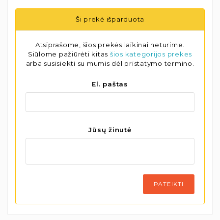
Ši prekė išparduota
Atsiprašome, šios prekės laikinai neturime.
Siūlome pažiūrėti kitas
šios kategorijos prekes
arba susisiekti su mumis dėl pristatymo termino.
El. paštas
Jūsų žinutė
PATEIKTI