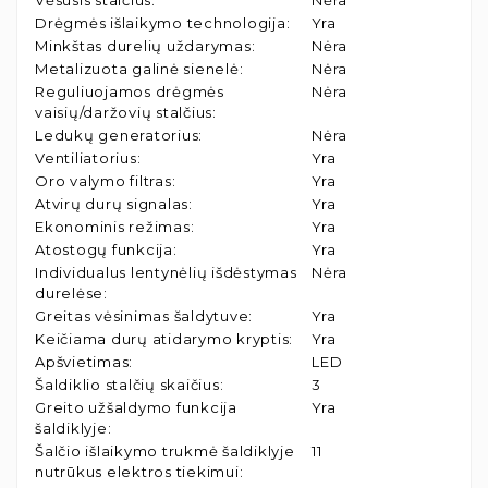
Vėsusis stalčius
:
Nėra
Drėgmės išlaikymo technologija
:
Yra
Minkštas durelių uždarymas
:
Nėra
Metalizuota galinė sienelė
:
Nėra
Reguliuojamos drėgmės
Nėra
vaisių/daržovių stalčius
:
Ledukų generatorius
:
Nėra
Ventiliatorius
:
Yra
Oro valymo filtras
:
Yra
Atvirų durų signalas
:
Yra
Ekonominis režimas
:
Yra
Atostogų funkcija
:
Yra
Individualus lentynėlių išdėstymas
Nėra
durelėse
:
Greitas vėsinimas šaldytuve
:
Yra
Keičiama durų atidarymo kryptis
:
Yra
Apšvietimas
:
LED
Šaldiklio stalčių skaičius
:
3
Greito užšaldymo funkcija
Yra
šaldiklyje
:
Šalčio išlaikymo trukmė šaldiklyje
11
nutrūkus elektros tiekimui
: