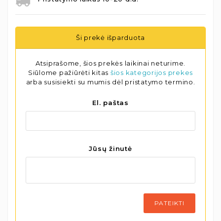
Ši prekė išparduota
Atsiprašome, šios prekės laikinai neturime.
Siūlome pažiūrėti kitas
šios kategorijos prekes
arba susisiekti su mumis dėl pristatymo termino.
El. paštas
Jūsų žinutė
PATEIKTI