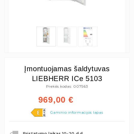
Įmontuojamas šaldytuvas
LIEBHERR ICe 5103
Prekės kodas: 007563
969,00
€
Gaminio informacijos lapas
Pristatymo laikas 10-20 d.d.