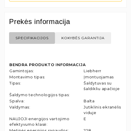
Prekės informacija
SPECIFIKACIJOS
KOKYBĖS GARANTIJA
BENDRA PRODUKTO INFORMACIJA
Gamintojas
:
Liebherr
Montavimo tipas
:
Įmontuojamas
Tipas
:
Šaldytuvas su
šaldikliu apačioje
Šaldymo technologijos tipas
:
Spalva
:
Balta
Valdymas
:
Jutiklinis ekranėlis
viduje
NAUJOJI energijos vartojimo
E
efektyvumo klasė
:
Metinės energijos sąnaudos
:
228