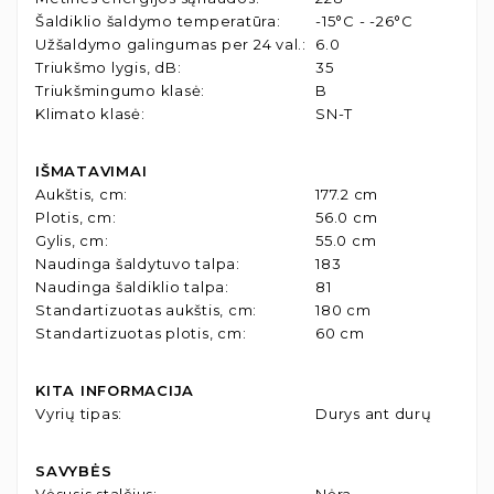
Šaldiklio šaldymo temperatūra
:
-15°C - -26°C
Užšaldymo galingumas per 24 val.
:
6.0
Triukšmo lygis, dB
:
35
Triukšmingumo klasė
:
B
Klimato klasė
:
SN-T
IŠMATAVIMAI
Aukštis, cm
:
177.2 cm
Plotis, cm
:
56.0 cm
Gylis, cm
:
55.0 cm
Naudinga šaldytuvo talpa
:
183
Naudinga šaldiklio talpa
:
81
Standartizuotas aukštis, cm
:
180 cm
Standartizuotas plotis, cm
:
60 cm
KITA INFORMACIJA
Vyrių tipas
:
Durys ant durų
SAVYBĖS