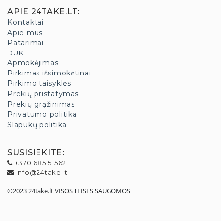
APIE 24TAKE.LT
:
Kontaktai
Apie mus
Patarimai
DUK
Apmokėjimas
Pirkimas išsimokėtinai
Pirkimo taisyklės
Prekių pristatymas
Prekių grąžinimas
Privatumo politika
Slapukų politika
SUSISIEKITE
:
+370 685 51562
info@24take.lt
©2023 24take.lt VISOS TEISĖS SAUGOMOS