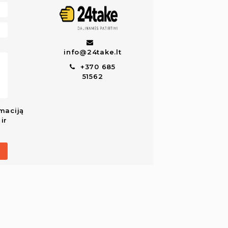
info@24take.lt
+370 685
51562
maciją
ir