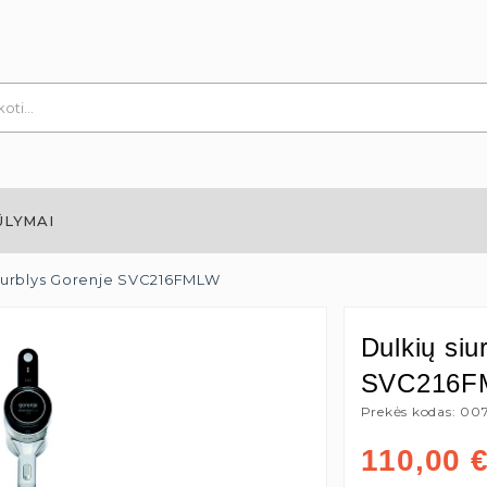
ŪLYMAI
siurblys Gorenje SVC216FMLW
Dulkių siu
SVC216F
Prekės kodas: 00
110,00