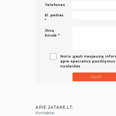
Telefonas
El. paštas
Jūsų
žinutė
Noriu gauti naujausią infor
apie specialius pasiūlymus 
nuolaidas
SIŲSTI
APIE 24TAKE.LT
:
Kontaktai