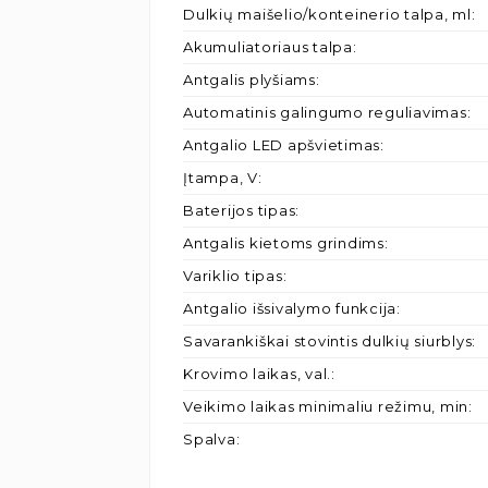
Dulkių maišelio/konteinerio talpa, ml
:
Akumuliatoriaus talpa
:
Antgalis plyšiams
:
Automatinis galingumo reguliavimas
:
Antgalio LED apšvietimas
:
Įtampa, V
:
Baterijos tipas
:
Antgalis kietoms grindims
:
Variklio tipas
:
Antgalio išsivalymo funkcija
:
Savarankiškai stovintis dulkių siurblys
:
Krovimo laikas, val.
:
Veikimo laikas minimaliu režimu, min
:
Spalva
: