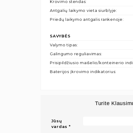
Krovimo stendas
:
Antgalių laikymo vieta siurblyje
:
Priedų laikymo antgalis rankenoje
:
SAVYBĖS
Valymo tipas
:
Galingumo reguliavimas
:
Prisipildžiusio maišelio/konteinerio ind
Baterijos įkrovimo indikatorius
:
Turite Klausim
Jūsų
vardas