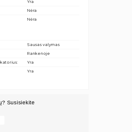
Yra
Nėra
Nėra
Sausas valymas
Rankenoje
ikatorius
:
Yra
Yra
ų? Susisiekite