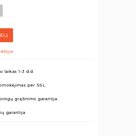
ELĮ
dėlyje
 laikas 1-3 d.d.
pmokėjimas per SSL.
pinigų grąžinimo garantija.
ų garantija