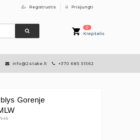
Registruotis
Prisijungti
0
Krepšelis
info@24take.lt
+370 685 51562
rblys Gorenje
MLW
7945
€