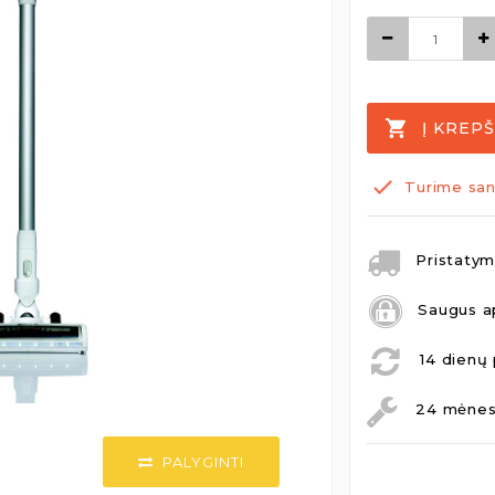
Į KREPŠ
Turime san
Pristatymo
Saugus a
14 dienų 
24 mėnesi
PALYGINTI