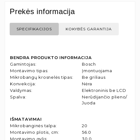
Prekės informacija
SPECIFIKACIJOS
KOKYBĖS GARANTIJA
BENDRA PRODUKTO INFORMACIJA
Gamintojas
:
Bosch
Montavimo tipas
:
Įmontuojama
Mikrobangų krosnelės tipas
:
Be griliaus
Konvekcija
:
Nėra
Valdymas
:
Elektroninis be LCD
Spalva
:
Nerūdijančio plieno/
Juoda
IŠMATAVIMAI
Mikrobanginės talpa
:
20
Montavimo plotis, cm
:
56.0
Montavimo gylis
:
30.0