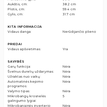
Aukštis, cm
:
38.2 cm
Plotis, cm
:
59.4 cm
Gylis, cm
:
31.7 cm
KITA INFORMACIJA
Vidaus danga
:
Nerūdijančio plieno
PRIEDAI
Vidaus apšvietimas
:
Yra
SAVYBĖS
Garų funkcija
:
Nėra
Švelnus durelių uždarymas
:
Nėra
Užraktas nuo vaikų
:
Nėra
Automatinės kepimo
Nėra
programos
:
Valymo tipas
:
Nėra
Mikrobangų krosnelės
5
galingumo lygiai
:
Mikrobanginės inverterio
Nėra