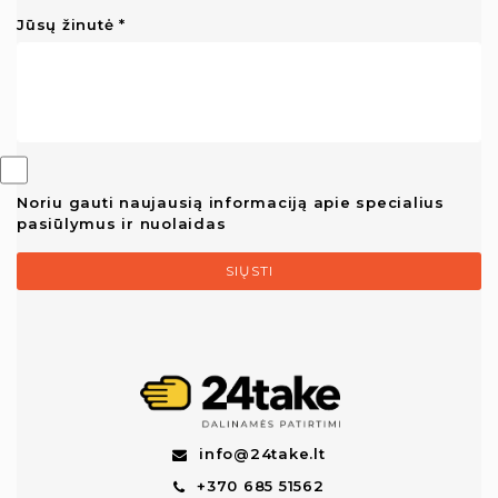
Jūsų žinutė
Noriu gauti naujausią informaciją apie specialius
pasiūlymus ir nuolaidas
SIŲSTI
info@24take.lt
+370 685 51562