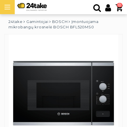
0
24take
Gamintojai
BOSCH
Įmontuojama
mikrobangų krosnelė BOSCH BFL520MS0