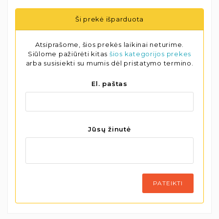
Ši prekė išparduota
Atsiprašome, šios prekės laikinai neturime.
Siūlome pažiūrėti kitas
šios kategorijos prekes
arba susisiekti su mumis dėl pristatymo termino.
El. paštas
Jūsų žinutė
PATEIKTI