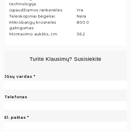
technologija
:
Įspaudžiamos rankenėlės
:
Yra
Teleskopiniai bėgeliai
:
Nėra
Mikrobangų krosnelės
800.0
galingumas
:
Montavimo aukštis, cm
:
36.2
Turite Klausimų? Susisiekite
Jūsų vardas
Telefonas
El. paštas