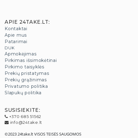
APIE 24TAKE.LT
:
Kontaktai
Apie mus
Patarimai
DUK
Apmokėjimas
Pirkimas išsimokėtinai
Pirkimo taisyklės
Prekių pristatymas
Prekių grąžinimas
Privatumo politika
Slapukų politika
SUSISIEKITE
:
+370 685 51562
info@24take.lt
©2023 24take.lt VISOS TEISĖS SAUGOMOS