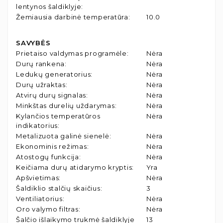
lentynos šaldiklyje
:
Žemiausia darbinė temperatūra
:
10.0
SAVYBĖS
Prietaiso valdymas programėle
:
Nėra
Durų rankena
:
Nėra
Ledukų generatorius
:
Nėra
Durų užraktas
:
Nėra
Atvirų durų signalas
:
Nėra
Minkštas durelių uždarymas
:
Nėra
Kylančios temperatūros
Nėra
indikatorius
:
Metalizuota galinė sienelė
:
Nėra
Ekonominis režimas
:
Nėra
Atostogų funkcija
:
Nėra
Keičiama durų atidarymo kryptis
:
Yra
Apšvietimas
:
Nėra
Šaldiklio stalčių skaičius
:
3
Ventiliatorius
:
Nėra
Oro valymo filtras
:
Nėra
Šalčio išlaikymo trukmė šaldiklyje
13