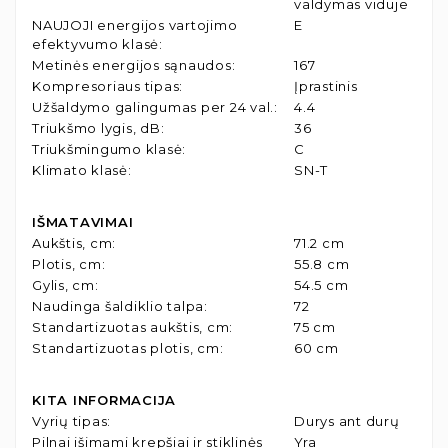
valdymas viduje
NAUJOJI energijos vartojimo
E
efektyvumo klasė
:
Metinės energijos sąnaudos
:
167
Kompresoriaus tipas
:
Įprastinis
Užšaldymo galingumas per 24 val.
:
4.4
Triukšmo lygis, dB
:
36
Triukšmingumo klasė
:
C
Klimato klasė
:
SN-T
IŠMATAVIMAI
Aukštis, cm
:
71.2 cm
Plotis, cm
:
55.8 cm
Gylis, cm
:
54.5 cm
Naudinga šaldiklio talpa
:
72
Standartizuotas aukštis, cm
:
75 cm
Standartizuotas plotis, cm
:
60 cm
KITA INFORMACIJA
Vyrių tipas
:
Durys ant durų
Pilnai išimami krepšiai ir stiklinės
Yra