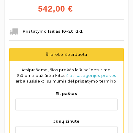
542,00
€
Pristatymo laikas 10-20 d.d.
Ši prekė išparduota
Atsiprašome, šios prekės laikinai neturime.
Siūlome pažiūrėti kitas
šios kategorijos prekes
arba susisiekti su mumis dėl pristatymo termino.
El. paštas
Jūsų žinutė