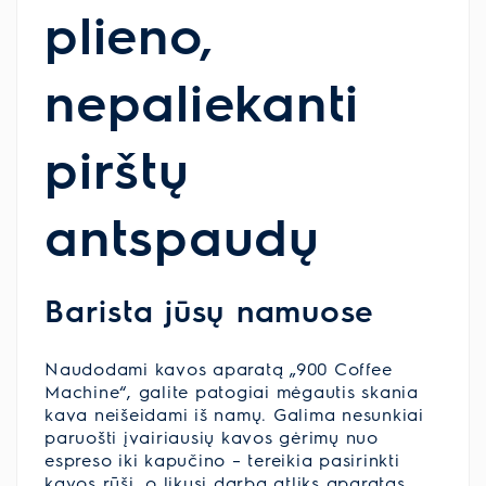
plieno,
nepaliekanti
pirštų
antspaudų
Barista jūsų namuose
Naudodami kavos aparatą „900 Coffee
Machine“, galite patogiai mėgautis skania
kava neišeidami iš namų. Galima nesunkiai
paruošti įvairiausių kavos gėrimų nuo
espreso iki kapučino – tereikia pasirinkti
kavos rūšį, o likusį darbą atliks aparatas