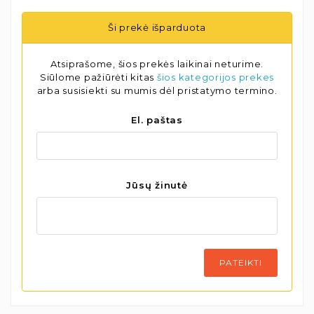
Ši prekė išparduota
Atsiprašome, šios prekės laikinai neturime.
Siūlome pažiūrėti kitas
šios kategorijos prekes
arba susisiekti su mumis dėl pristatymo termino.
El. paštas
Jūsų žinutė
PATEIKTI