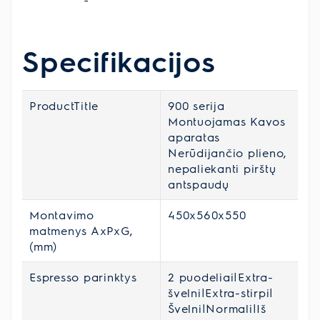
Specifikacijos
ProductTitle
900 serija
Montuojamas Kavos
aparatas
Nerūdijančio plieno,
nepaliekanti pirštų
antspaudų
Montavimo
450x560x550
matmenys AxPxG,
(mm)
Espresso parinktys
2 puodeliai|Extra-
švelni|Extra-stirpi|
Švelni|Normali|Iš