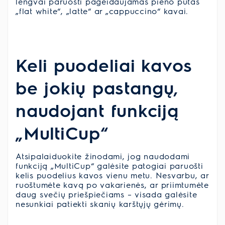
lengvai paruošti pageidaujamas pieno putas
„flat white“, „latte“ ar „cappuccino“ kavai.
Keli puodeliai kavos
be jokių pastangų,
naudojant funkciją
„MultiCup“
Atsipalaiduokite žinodami, jog naudodami
funkciją „MultiCup“ galėsite patogiai paruošti
kelis puodelius kavos vienu metu. Nesvarbu, ar
ruoštumėte kavą po vakarienės, ar priimtumėte
daug svečių priešpiečiams – visada galėsite
nesunkiai patiekti skanių karštųjų gėrimų.