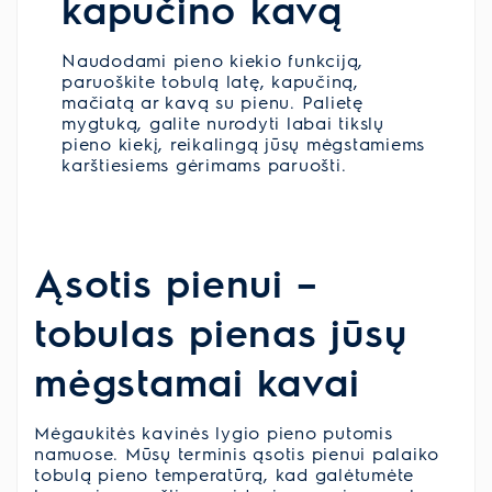
kapučino kavą
Naudodami pieno kiekio funkciją,
paruoškite tobulą latę, kapučiną,
mačiatą ar kavą su pienu. Palietę
mygtuką, galite nurodyti labai tikslų
pieno kiekį, reikalingą jūsų mėgstamiems
karštiesiems gėrimams paruošti.
Ąsotis pienui –
tobulas pienas jūsų
mėgstamai kavai
Mėgaukitės kavinės lygio pieno putomis
namuose. Mūsų terminis ąsotis pienui palaiko
tobulą pieno temperatūrą, kad galėtumėte