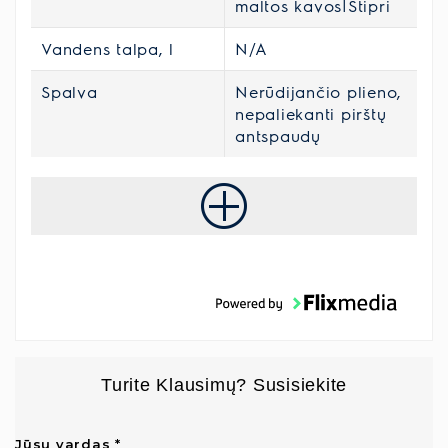
maltos kavos|Stipri
Vandens talpa, l
N/A
Spalva
Nerūdijančio plieno,
nepaliekanti pirštų
antspaudų
Turite Klausimų? Susisiekite
Jūsų vardas