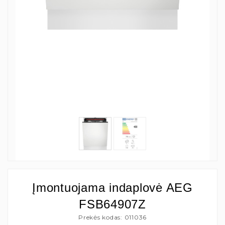
Įmontuojama indaplovė AEG
FSB64907Z
Prekės kodas: 011036