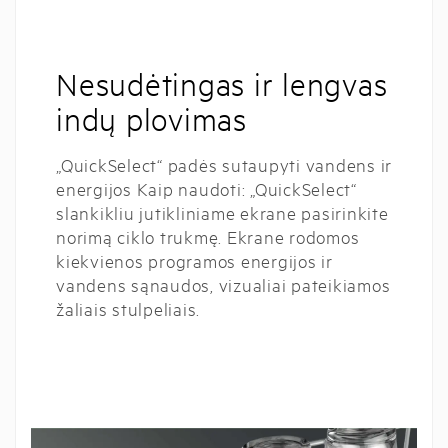
Nesudėtingas ir lengvas
indų plovimas
„QuickSelect“ padės sutaupyti vandens ir
energijos Kaip naudoti: „QuickSelect“
slankikliu jutikliniame ekrane pasirinkite
norimą ciklo trukmę. Ekrane rodomos
kiekvienos programos energijos ir
vandens sąnaudos, vizualiai pateikiamos
žaliais stulpeliais.