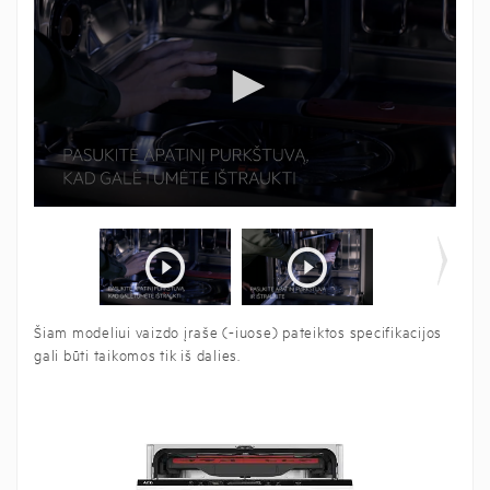
Šiam modeliui vaizdo įraše (-iuose) pateiktos specifikacijos
gali būti taikomos tik iš dalies.