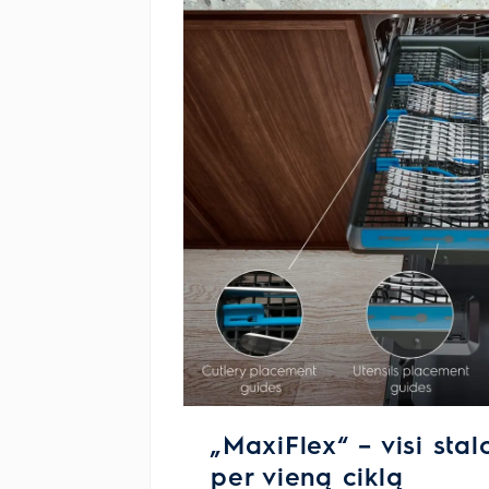
„MaxiFlex“ – visi stal
per vieną ciklą