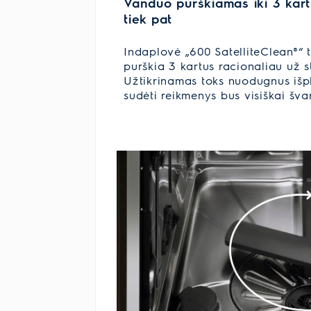
Vanduo purškiamas iki 3 kart
tiek pat
Indaplovė „600 SatelliteClean®“ t
purškia 3 kartus racionaliau už s
Užtikrinamas toks nuodugnus išp
sudėti reikmenys bus visiškai šva