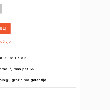
ELĮ
dėlyje
 laikas 1-3 d.d.
pmokėjimas per SSL.
pinigų grąžinimo garantija.