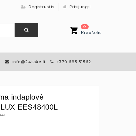
Registruotis
Prisijungti
0
Krepšelis
info@24take.lt
+370 685 51562
ma indaplovė
LUX EES48400L
041
€