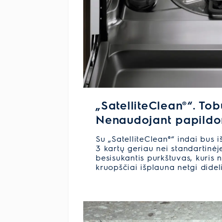
„SatelliteClean®“. Tob
Nenaudojant papild
Su „SatelliteClean®“ indai bus iš
3 kartų geriau nei standartinė
besisukantis purkštuvas, kuris
kruopščiai išplauna netgi didel