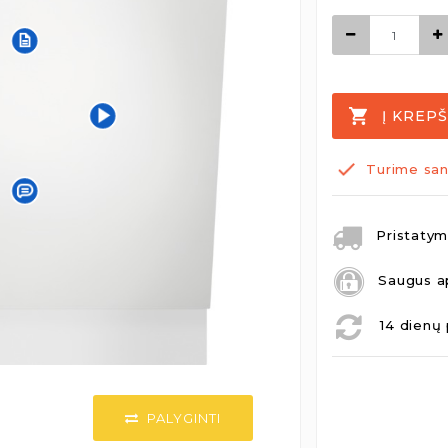
Į KREPŠ
Turime san
Pristatymo
Saugus a
14 dienų 
PALYGINTI