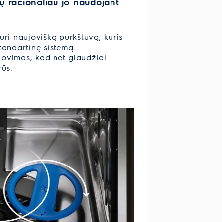
ų racionaliau jo naudojant
uri naujovišką purkštuvą, kuris
tandartinę sistemą.
lovimas, kad net glaudžiai
rūs.