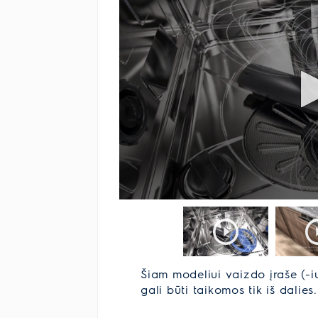
Šiam modeliui vaizdo įraše (-i
gali būti taikomos tik iš dalies.