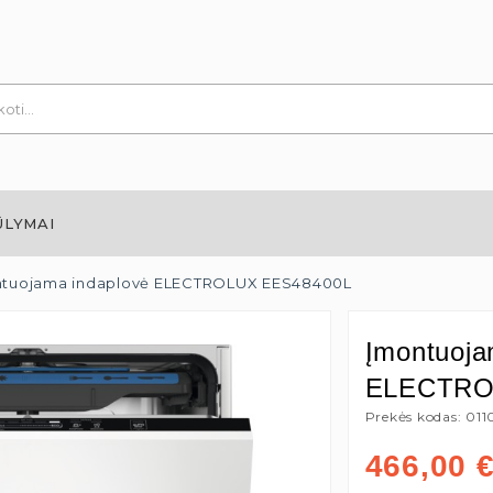
ŪLYMAI
tuojama indaplovė ELECTROLUX EES48400L
Įmontuoja
ELECTRO
Prekės kodas: 011
466,00