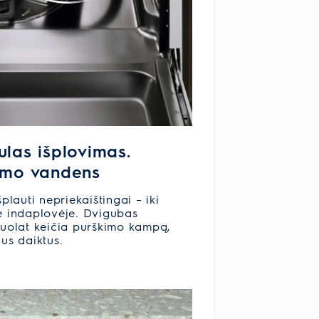
ulas išplovimas.
omo vandens
plauti nepriekaištingai – iki
je indaplovėje. Dvigubas
 nuolat keičia purškimo kampą,
ius daiktus.