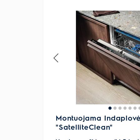
Montuojama Indaplovė
"SatelliteClean"