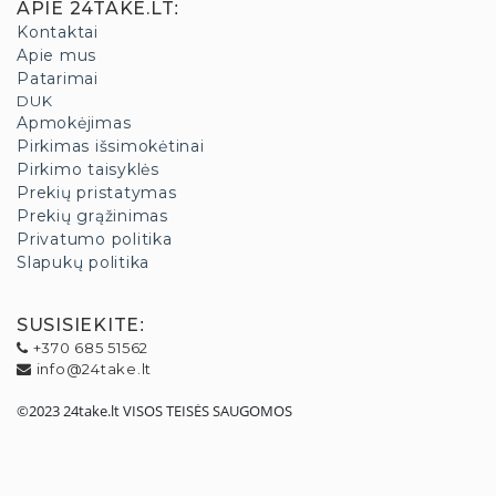
APIE 24TAKE.LT
:
Kontaktai
Apie mus
Patarimai
DUK
Apmokėjimas
Pirkimas išsimokėtinai
Pirkimo taisyklės
Prekių pristatymas
Prekių grąžinimas
Privatumo politika
Slapukų politika
SUSISIEKITE
:
+370 685 51562
info@24take.lt
©2023 24take.lt VISOS TEISĖS SAUGOMOS