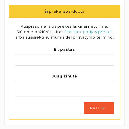
Ši prekė išparduota
Atsiprašome, šios prekės laikinai neturime.
Siūlome pažiūrėti kitas
šios kategorijos prekes
arba susisiekti su mumis dėl pristatymo termino.
El. paštas
Jūsų žinutė
PATEIKTI