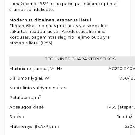
sumažinamas 85% ir tuo pačiu pasiekiama optimali
šilumos spinduliuotė.
Modernus dizainas, atsparus lietui
Elegantiškas ir plonas prietaisas yra specialiai
sukurtas naudoti lauke. Anoduotas aliuminio
korpusas, pagamintas slėginio liejimo būdu yra
atsparus lietui (IP55).
TECHNINĖS CHARAKTERISTIKOS
Maitinimo įtampa, V~ Hz
AC220-240V
3 šilumos lygiai, W
750/12
Nuotolinio valdymo pultas
2
Patalpoms, m
Apsaugos klasė
IP55 (atsparu
Spalva
Juoda/s
Matmenys, (IxAxP), mm
630x