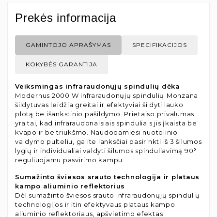
Prekės informacija
GAMINTOJO APRAŠYMAS
SPECIFIKACIJOS
KOKYBĖS GARANTIJA
Veiksmingas infraraudonųjų spindulių dėka
Modernus 2000 W infraraudonųjų spindulių
Monzana
šildytuvas leidžia greitai ir efektyviai šildyti lauko
plotą be išankstinio pašildymo. Prietaiso privalumas
yra tai, kad infraraudonaisiais spinduliais jis įkaista be
kvapo ir be triukšmo. Naudodamiesi nuotolinio
valdymo pulteliu, galite lanksčiai pasirinkti iš 3 šilumos
lygių ir individualiai valdyti šilumos spinduliavimą 90°
reguliuojamu pasvirimo kampu.
Sumažinto šviesos srauto technologija ir plataus
kampo aliuminio reflektorius
Dėl sumažinto šviesos srauto infraraudonųjų spindulių
technologijos ir itin efektyvaus plataus kampo
aliuminio reflektoriaus, apšvietimo efektas