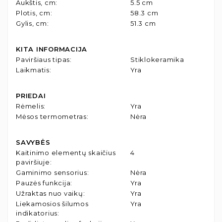
Aukštis, cm
:
5.5 cm
Plotis, cm
:
58.3 cm
Gylis, cm
:
51.3 cm
KITA INFORMACIJA
Paviršiaus tipas
:
Stiklokeramika
Laikmatis
:
Yra
PRIEDAI
Rėmelis
:
Yra
Mėsos termometras
:
Nėra
SAVYBĖS
Kaitinimo elementų skaičius
4
paviršiuje
:
Gaminimo sensorius
:
Nėra
Pauzės funkcija
:
Yra
Užraktas nuo vaikų
:
Yra
Liekamosios šilumos
Yra
indikatorius
: