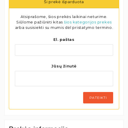
Ši prekė išparduota
Atsiprašome, šios prekės laikinai neturime.
Siūlome pažiūrėti kitas
šios kategorijos prekes
arba susisiekti su mumis dėl pristatymo termino.
El. paštas
Jūsų žinutė
PATEIKTI