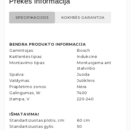
Prekės informacija
SPECIFIKACIJOS
KOKYBĖS GARANTIJA
BENDRA PRODUKTO INFORMACIJA
Gamintojas
:
Bosch
Kaitlentės tipas
:
Indukcinė
Montavimo tipas
:
Montuojama ant
stalviršio
Spalva
:
Juoda
Valdymas
:
Jutiklinis
Praplėtimo zonos
:
Nėra
Galingumas, W
:
7400
Įtampa, V
:
220-240
IŠMATAVIMAI
Standartizuotas plotis, cm
:
60 cm
Standartizuotas gylis
:
50