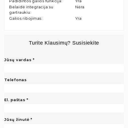
Padidintos galios funkcija
:
Yra
Belaidė integracija su
Nėra
gartraukiu
:
Galios ribojimas
:
Yra
Turite Klausimų? Susisiekite
Jūsų vardas
Telefonas
El. paštas
Jūsų žinutė