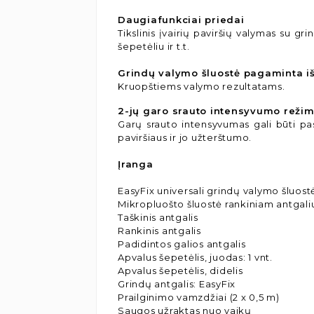
Daugiafunkciai priedai
Tikslinis įvairių paviršių valymas su gri
šepetėliu ir t.t.
Grindų valymo šluostė pagaminta i
Kruopštiems valymo rezultatams.
2-jų garo srauto intensyvumo režim
Garų srauto intensyvumas gali būti p
paviršiaus ir jo užterštumo.
Įranga
EasyFix universali grindų valymo šluostė
Mikropluošto šluostė rankiniam antgaliui
Taškinis antgalis
Rankinis antgalis
Padidintos galios antgalis
Apvalus šepetėlis, juodas: 1 vnt.
Apvalus šepetėlis, didelis
Grindų antgalis: EasyFix
Prailginimo vamzdžiai (2 x 0,5 m)
Saugos užraktas nuo vaikų