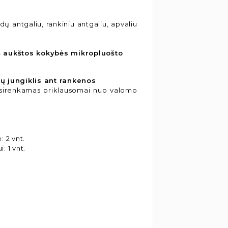
ndų antgaliu, rankiniu antgaliu, apvaliu
š aukštos kokybės mikropluošto
ų jungiklis ant rankenos
asirenkamas priklausomai nuo valomo
: 2 vnt.
: 1 vnt.