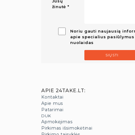
Jūsų
žinutė
Noriu gauti naujausią infor
apie specialius pasiūlymus 
nuolaidas
SIŲSTI
APIE 24TAKE.LT
:
Kontaktai
Apie mus
Patarimai
DUK
Apmokėjimas
Pirkimas išsimokėtinai
Pirkimo taisyklės