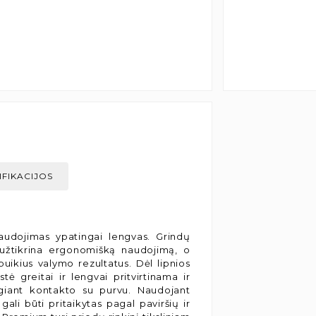
IFIKACIJOS
audojimas ypatingai lengvas. Grindų
i užtikrina ergonomišką naudojimą, o
uikius valymo rezultatus. Dėl lipnios
tė greitai ir lengvai pritvirtinama ir
giant kontakto su purvu. Naudojant
gali būti pritaikytas pagal paviršių ir