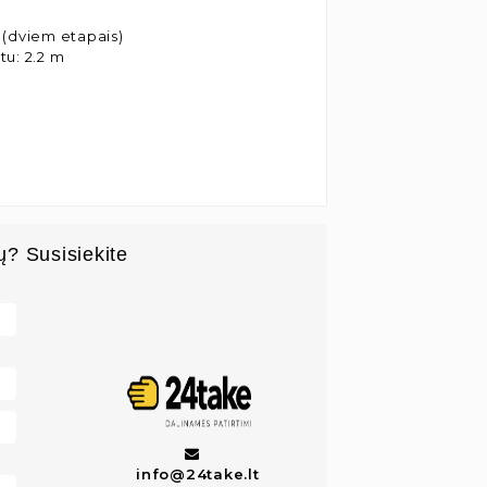
 (dviem etapais)
tu: 2.2 m
ų? Susisiekite
info@24take.lt