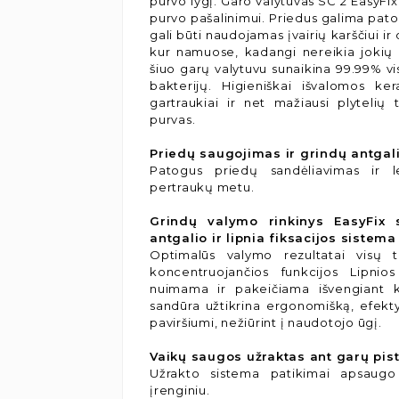
purvo lygį. Garo valytuvas SC 2 EasyFix
purvo pašalinimui. Priedus galima patog
gali būti naudojamas įvairių karščiui i
kur namuose, kadangi nereikia jokių 
šiuo garų valytuvu sunaikina 99.99% v
bakterijų. Higieniškai išvalomos kera
gartraukiai ir net mažiausi plytelių 
purvas.
Priedų saugojimas ir grindų antga
Patogus priedų sandėliavimas ir l
pertraukų metu.
Grindų valymo rinkinys EasyFix 
antgalio ir lipnia fiksacijos sistema
Optimalūs valymo rezultatai visų 
koncentruojančios funkcijos Lipnios
nuimama ir pakeičiama išvengiant k
sandūra užtikrina ergonomišką, efekty
paviršiumi, nežiūrint į naudotojo ūgį.
Vaikų saugos užraktas ant garų pist
Užrakto sistema patikimai apsaug
įrenginiu.