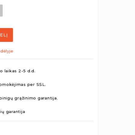
ELĮ
dėlyje
o laikas 2-5 d.d.
pmokėjimas per SSL.
pinigų grąžinimo garantija.
ų garantija