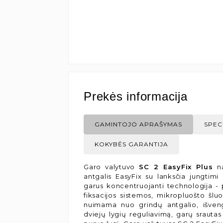
Prekės informacija
GAMINTOJO APRAŠYMAS
SPEC
KOKYBĖS GARANTIJA
Garo valytuvo
SC 2 EasyFix Plus
n
antgalis EasyFix su lanksčia jungtim
garus koncentruojanti technologija - p
fiksacijos sistemos, mikropluošto šluos
nuimama nuo grindų antgalio, išven
dviejų lygių reguliavimą, garų srautas 