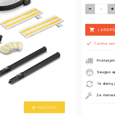
Į KREPŠ
Turime san
Pristatym
Saugus a
14 dienų 
24 mėnesi
PALYGINTI