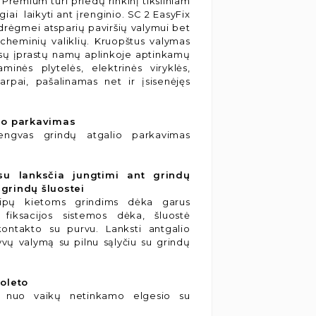
 Premium turi priedų rinkinį tiksliniam
iai laikyti ant įrenginio. SC 2 EasyFix
r drėgmei atsparių paviršių valymui bet
cheminių valiklių. Kruopštus valymas
isų įprastų namų aplinkoje aptinkamų
minės plytelės, elektrinės viryklės,
tarpai, pašalinamas net ir įsisenėjęs
lio parkavimas
engvas grindų atgalio parkavimas
su lanksčia jungtimi ant grindų
 grindų šluostei
tipų kietoms grindims dėka garus
 fiksacijos sistemos dėka, šluostė
ontakto su purvu. Lanksti antgalio
vų valymą su pilnu sąlyčiu su grindų
oleto
o nuo vaikų netinkamo elgesio su