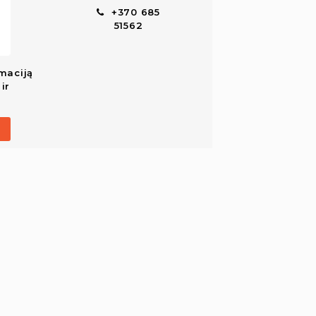
+370 685
51562
maciją
ir