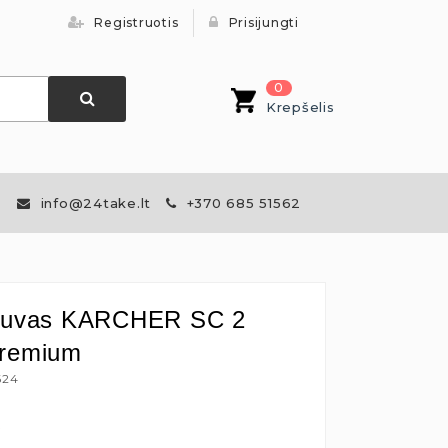
Registruotis
Prisijungti
0
Krepšelis
info@24take.lt
+370 685 51562
ytuvas KARCHER SC 2
Premium
624
€