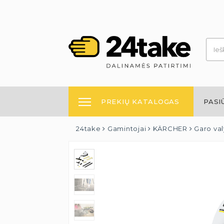
PREKIŲ KATALOGAS
PASI
24take
Gamintojai
KÄRCHER
Garo va