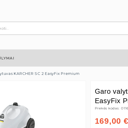
ŪLYMAI
lytuvas KARCHER SC 2 EasyFix Premium
Garo val
EasyFix 
Prekės kodas: 011
169,00