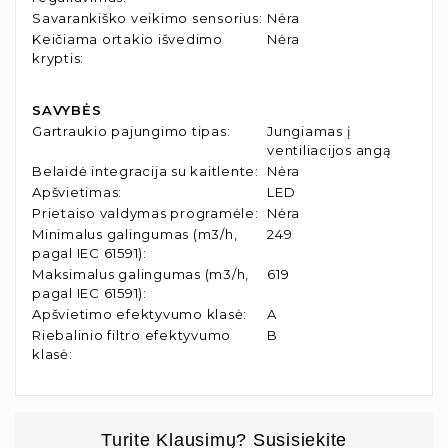
Savarankiško veikimo sensorius
:
Nėra
Keičiama ortakio išvedimo
Nėra
kryptis
:
SAVYBĖS
Gartraukio pajungimo tipas
:
Jungiamas į
ventiliacijos angą
Belaidė integracija su kaitlente
:
Nėra
Apšvietimas
:
LED
Prietaiso valdymas programėle
:
Nėra
Minimalus galingumas (m3/h,
249
pagal IEC 61591)
:
Maksimalus galingumas (m3/h,
619
pagal IEC 61591)
:
Apšvietimo efektyvumo klasė
:
A
Riebalinio filtro efektyvumo
B
klasė
:
Turite Klausimų? Susisiekite