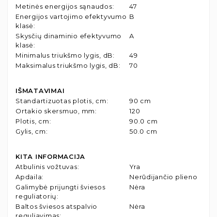
Metinės energijos sąnaudos
:
47
Energijos vartojimo efektyvumo
B
klasė
:
Skysčių dinaminio efektyvumo
A
klasė
:
Minimalus triukšmo lygis, dB
:
49
Maksimalus triukšmo lygis, dB
:
70
IŠMATAVIMAI
Standartizuotas plotis, cm
:
90 cm
Ortakio skersmuo, mm
:
120
Plotis, cm
:
90.0 cm
Gylis, cm
:
50.0 cm
KITA INFORMACIJA
Atbulinis vožtuvas
:
Yra
Apdaila
:
Nerūdijančio plieno
Galimybė prijungti šviesos
Nėra
reguliatorių
:
Baltos šviesos atspalvio
Nėra
reguliavimas
: