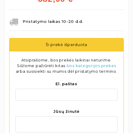
Pristatymo laikas 10-20 d.d.
Ši prekė išparduota
Atsiprašome, šios prekės laikinai neturime.
Siūlome pažiūrėti kitas
šios kategorijos prekes
arba susisiekti su mumis dėl pristatymo termino.
El. paštas
Jūsų žinutė