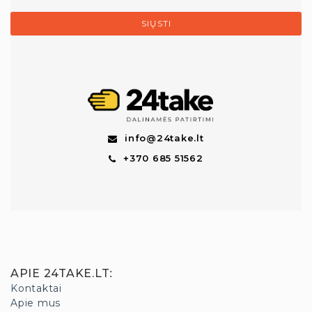
SIŲSTI
info@24take.lt
+370 685 51562
APIE 24TAKE.LT
:
Kontaktai
Apie mus