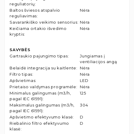
reguliatorių
:
Baltos šviesos atspalvio
Nėra
reguliavimas
:
Savarankiško veikimo sensorius
:
Nėra
Keičiama ortakio išvedimo
Nėra
kryptis
:
SAVYBĖS
Gartraukio pajungimo tipas
:
Jungiamas į
ventiliacijos angą
Belaidė integracija su kaitlente
:
Nėra
Filtro tipas
:
Nėra
Apšvietimas
:
LED
Prietaiso valdymas programėle
:
Nėra
Minimalus galingumas (m3/h,
125
pagal IEC 61591)
:
Maksimalus galingumas (m3/h,
304
pagal IEC 61591)
:
Apšvietimo efektyvumo klasė
:
D
Riebalinio filtro efektyvumo
D
klasė
: