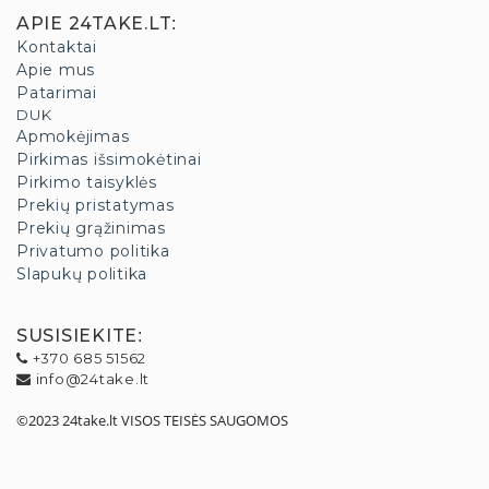
APIE 24TAKE.LT
:
Kontaktai
Apie mus
Patarimai
DUK
Apmokėjimas
Pirkimas išsimokėtinai
Pirkimo taisyklės
Prekių pristatymas
Prekių grąžinimas
Privatumo politika
Slapukų politika
SUSISIEKITE
:
+370 685 51562
info@24take.lt
©2023 24take.lt VISOS TEISĖS SAUGOMOS