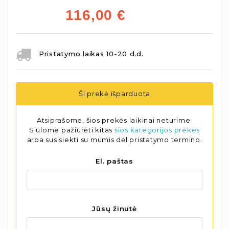
116,00
€
Pristatymo laikas 10-20 d.d.
Ši prekė išparduota
Atsiprašome, šios prekės laikinai neturime.
Siūlome pažiūrėti kitas
šios kategorijos prekes
arba susisiekti su mumis dėl pristatymo termino.
El. paštas
Jūsų žinutė