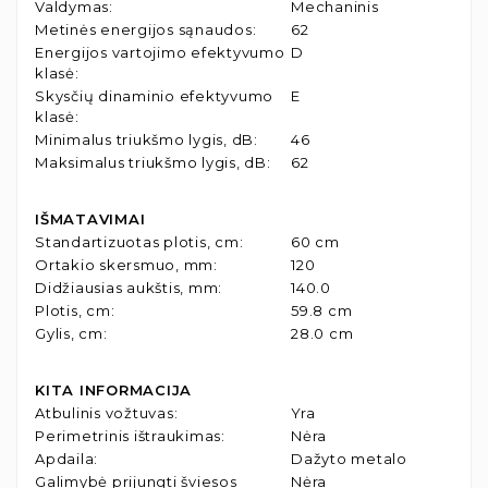
Valdymas
:
Mechaninis
Metinės energijos sąnaudos
:
62
Energijos vartojimo efektyvumo
D
klasė
:
Skysčių dinaminio efektyvumo
E
klasė
:
Minimalus triukšmo lygis, dB
:
46
Maksimalus triukšmo lygis, dB
:
62
IŠMATAVIMAI
Standartizuotas plotis, cm
:
60 cm
Ortakio skersmuo, mm
:
120
Didžiausias aukštis, mm
:
140.0
Plotis, cm
:
59.8 cm
Gylis, cm
:
28.0 cm
KITA INFORMACIJA
Atbulinis vožtuvas
:
Yra
Perimetrinis ištraukimas
:
Nėra
Apdaila
:
Dažyto metalo
Galimybė prijungti šviesos
Nėra