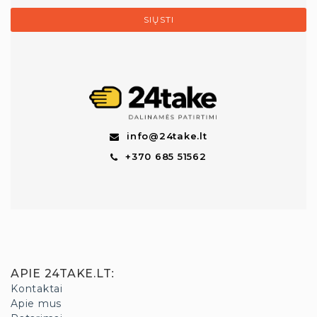
SIŲSTI
info@24take.lt
+370 685 51562
APIE 24TAKE.LT
:
Kontaktai
Apie mus