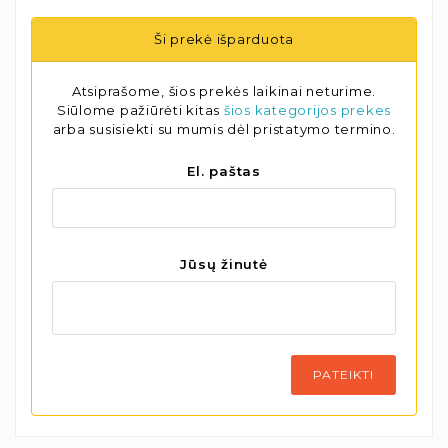
Ši prekė išparduota
Atsiprašome, šios prekės laikinai neturime.
Siūlome pažiūrėti kitas
šios kategorijos prekes
arba susisiekti su mumis dėl pristatymo termino.
El. paštas
Jūsų žinutė
PATEIKTI