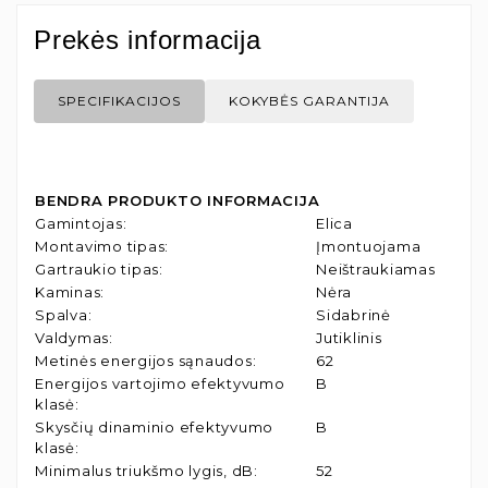
Prekės informacija
SPECIFIKACIJOS
KOKYBĖS GARANTIJA
BENDRA PRODUKTO INFORMACIJA
Gamintojas
:
Elica
Montavimo tipas
:
Įmontuojama
Gartraukio tipas
:
Neištraukiamas
Kaminas
:
Nėra
Spalva
:
Sidabrinė
Valdymas
:
Jutiklinis
Metinės energijos sąnaudos
:
62
Energijos vartojimo efektyvumo
B
klasė
:
Skysčių dinaminio efektyvumo
B
klasė
:
Minimalus triukšmo lygis, dB
:
52