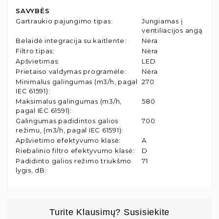
SAVYBĖS
Gartraukio pajungimo tipas
:
Jungiamas į
ventiliacijos angą
Belaidė integracija su kaitlente
:
Nėra
Filtro tipas
:
Nėra
Apšvietimas
:
LED
Prietaiso valdymas programėle
:
Nėra
Minimalus galingumas (m3/h, pagal
270
IEC 61591)
:
Maksimalus galingumas (m3/h,
580
pagal IEC 61591)
:
Galingumas padidintos galios
700
režimu, (m3/h, pagal IEC 61591)
:
Apšvietimo efektyvumo klasė
:
A
Riebalinio filtro efektyvumo klasė
:
D
Padidinto galios režimo triukšmo
71
lygis, dB
:
Turite Klausimų? Susisiekite