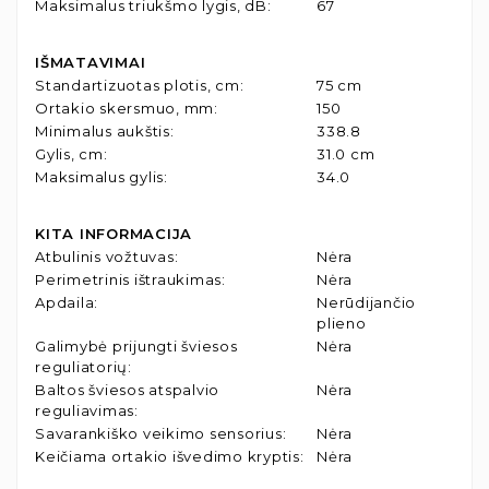
Maksimalus triukšmo lygis, dB
:
67
IŠMATAVIMAI
Standartizuotas plotis, cm
:
75 cm
Ortakio skersmuo, mm
:
150
Minimalus aukštis
:
338.8
Gylis, cm
:
31.0 cm
Maksimalus gylis
:
34.0
KITA INFORMACIJA
Atbulinis vožtuvas
:
Nėra
Perimetrinis ištraukimas
:
Nėra
Apdaila
:
Nerūdijančio
plieno
Galimybė prijungti šviesos
Nėra
reguliatorių
:
Baltos šviesos atspalvio
Nėra
reguliavimas
:
Savarankiško veikimo sensorius
:
Nėra
Keičiama ortakio išvedimo kryptis
:
Nėra