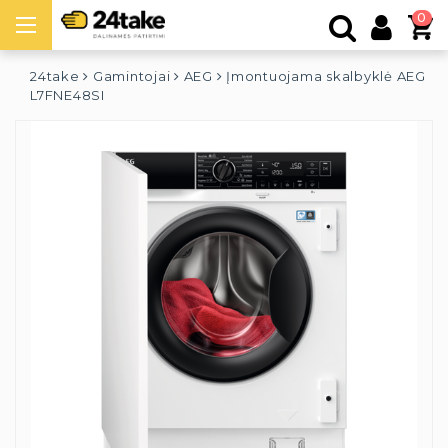
0
24take
Gamintojai
AEG
Įmontuojama skalbyklė AEG
L7FNE48SI