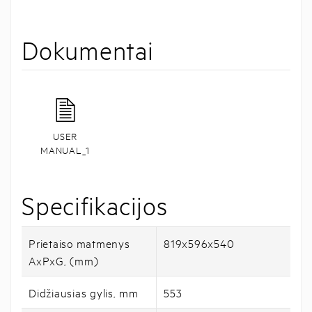
Dokumentai
USER
MANUAL_1
Specifikacijos
Prietaiso matmenys
819x596x540
AxPxG, (mm)
Didžiausias gylis, mm
553