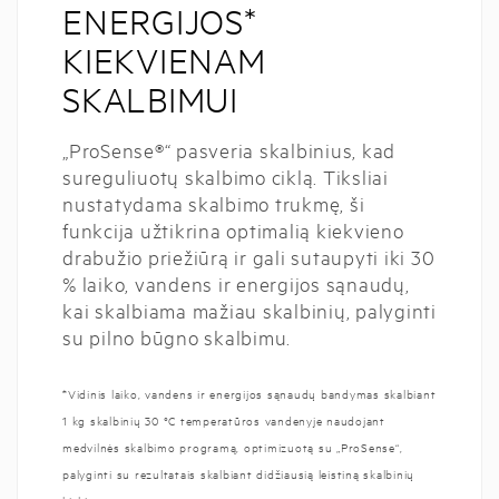
ENERGIJOS*
KIEKVIENAM
SKALBIMUI
„ProSense®“ pasveria skalbinius, kad
sureguliuotų skalbimo ciklą. Tiksliai
nustatydama skalbimo trukmę, ši
funkcija užtikrina optimalią kiekvieno
drabužio priežiūrą ir gali sutaupyti iki 30
% laiko, vandens ir energijos sąnaudų,
kai skalbiama mažiau skalbinių, palyginti
su pilno būgno skalbimu.
*Vidinis laiko, vandens ir energijos sąnaudų bandymas skalbiant
1 kg skalbinių 30 °C temperatūros vandenyje naudojant
medvilnės skalbimo programą, optimizuotą su „ProSense“,
palyginti su rezultatais skalbiant didžiausią leistiną skalbinių