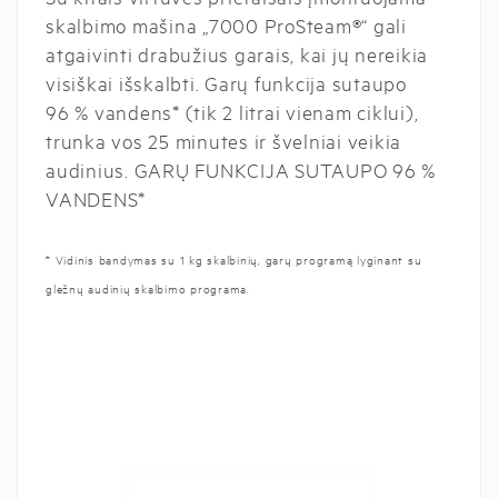
skalbimo mašina „7000 ProSteam®“ gali
atgaivinti drabužius garais, kai jų nereikia
visiškai išskalbti. Garų funkcija sutaupo
96 % vandens* (tik 2 litrai vienam ciklui),
trunka vos 25 minutes ir švelniai veikia
audinius. GARŲ FUNKCIJA SUTAUPO 96 %
VANDENS*
* Vidinis bandymas su 1 kg skalbinių, garų programą lyginant su
gležnų audinių skalbimo programa.