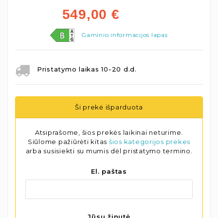
549,00
€
Gaminio informacijos lapas
Pristatymo laikas 10-20 d.d.
Ši prekė išparduota
Atsiprašome, šios prekės laikinai neturime.
Siūlome pažiūrėti kitas
šios kategorijos prekes
arba susisiekti su mumis dėl pristatymo termino.
El. paštas
Jūsų žinutė