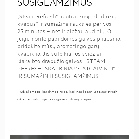
SUSIGLAMŽIMUS
„Steam Refresh“ neutralizuoja drabužių
kvapus* ir sumažina raukšles per vos
25 minutes – net ir gležnų audinių. O
jeigu norite papildomos gaivos pliūpsnio,
pridėkite mūsų aromatingo garų
kvapiklio. Jis suteikia tos šviežiai
išskalbto drabužio gaivos. „STEAM
REFRESH“ SKALBINIAMS ATGAIVINTI*
IR SUMAŽINTI SUSIGLAMŽIMUS
* Užsakomasis bandymas rodo, kad naudojant „SteamRefresh“
ciklą neutralizuojamas cigarečių dūmų kvapas.