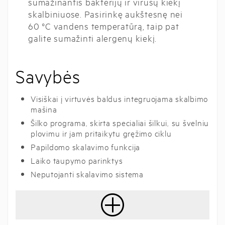
sumažinantis bakterijų ir virusų kiekį
skalbiniuose. Pasirinkę aukštesnę nei
60 °C vandens temperatūrą, taip pat
galite sumažinti alergenų kiekį.
Savybės
Visiškai į virtuvės baldus integruojama skalbimo
mašina
Šilko programa, skirta specialiai šilkui, su švelniu
plovimu ir jam pritaikytu gręžimo ciklu
Papildomo skalavimo funkcija
Laiko taupymo parinktys
Neputojanti skalavimo sistema