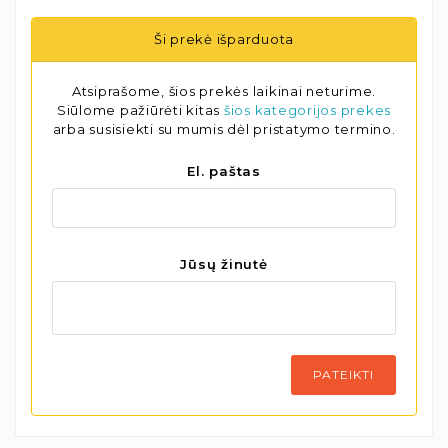
Ši prekė išparduota
Atsiprašome, šios prekės laikinai neturime.
Siūlome pažiūrėti kitas
šios kategorijos prekes
arba susisiekti su mumis dėl pristatymo termino.
El. paštas
Jūsų žinutė
PATEIKTI