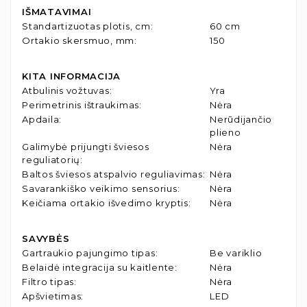
IŠMATAVIMAI
Standartizuotas plotis, cm
:
60 cm
Ortakio skersmuo, mm
:
150
KITA INFORMACIJA
Atbulinis vožtuvas
:
Yra
Perimetrinis ištraukimas
:
Nėra
Apdaila
:
Nerūdijančio
plieno
Galimybė prijungti šviesos
Nėra
reguliatorių
:
Baltos šviesos atspalvio reguliavimas
:
Nėra
Savarankiško veikimo sensorius
:
Nėra
Keičiama ortakio išvedimo kryptis
:
Nėra
SAVYBĖS
Gartraukio pajungimo tipas
:
Be variklio
Belaidė integracija su kaitlente
:
Nėra
Filtro tipas
:
Nėra
Apšvietimas
:
LED