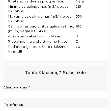
Prietaiso valdymas programėle
:
Nėra
Minimalus galingumas (m3/h, pagal
215
IEC 61591)
:
Maksimalus galingumas (m3/h, pagal
550
IEC 61591)
:
Galingumas padidintos galios režimu,
610
(m3/h, pagal IEC 61591)
:
Apšvietimo efektyvumo klasė
:
B
Riebalinio filtro efektyvumo klasė
:
D
Padidinto galios režimo triukšmo
70
lygis, dB
:
Turite Klausimų? Susisiekite
Jūsų vardas
Telefonas