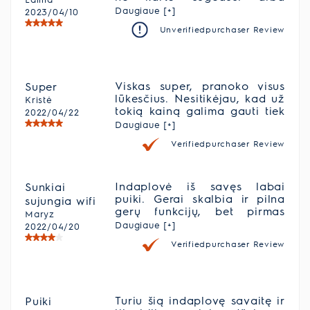
susitvarko po perkrovimo.
užstrigusi. Dažniausiai
Daugiaue [+]
2023/04/10
naudojame vidutinio ilgio
Unverifiedpurchaser Review
plovimą ir jis visada
pasiteisina, nešvarumų
nelieka, tiesa, manau, kad
dažnai užtektų ir trumpiausio
plovimo. Taip pat indaplovė
Viskas super, pranoko visus
Super
yra labai erdvi, visi indai po
lūkesčius. Nesitikėjau, kad už
Kristė
kiekvieno svečių apsilankymo
tokią kainą galima gauti tiek
2022/04/22
sutelpa kuo puikiausiai.
privalumų. Bent jau kol kas
Daugiaue [+]
patenkinta 100%
Verifiedpurchaser Review
Indaplovė iš savęs labai
Sunkiai
puiki. Gerai skalbia ir pilna
sujungia wifi
gerų funkcijų, bet pirmas
Maryz
susijiemas su mobilia
Daugiaue [+]
2022/04/20
aplikcija ir wifi padarė gana
Verifiedpurchaser Review
prastą įspūdį. Turbūt,
susiejimo procedūrą teko
kartoti bent 10 kartų iš naujo
kol indaplovė pradėjo veikti
kaip reikia. Susikurti pskyrą
Turiu šią indaplovę savaitę ir
Puiki