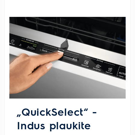
„QuickSelect“ -
Indus plaukite