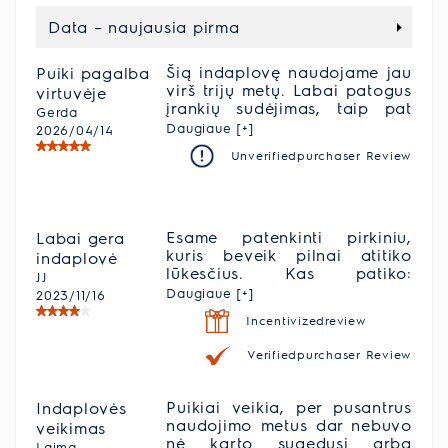
Data – naujausia pirma
Šią indaplovę naudojame jau
Puiki pagalba
virš trijų metų. Labai patogus
virtuvėje
įrankių sudėjimas, taip pat
Gerda
yra specialūs laikikliai
Daugiaue [+]
2026/04/14
taurėms. Lengvai valomas
Unverifiedpurchaser Review
vidus ir filtrai.
Esame patenkinti pirkiniu,
Labai gera
kuris beveik pilnai atitiko
indaplovė
lūkesčius. Kas patiko:
JJ
prietaiso kokybė, indų
Daugiaue [+]
2023/11/16
plovimo kokybė,
Incentivizedreview
funkcionalumas, talpa,
priežiūros paprastumas. Kas
Verifiedpurchaser Review
patiko mažiau: pakankamai
sudėtingas ir neintuityvus
prietaiso pajungimas prie WI-
Puikiai veikia, per pusantrus
Indaplovės
FI, kartais ‘stringantis’
naudojimo metus dar nebuvo
veikimas
prietaisų skydelis, kuris
nė karto sugedusi arba
Laima