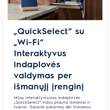
„QuickSelect“ su
„Wi-Fi“
Interaktyvus
indaplovės
valdymas per
išmanųjį įrenginį
Mūsų interaktyviosios indaplovės
„QuickSelect“ indus plauna išmaniai ir
tvariai. Gaukite patarimų dėl tinkamos