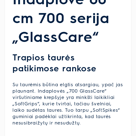
cm 700 serija
„GlassCare“
Trapios taurės
patikimose rankose
Su taurėmis būtina elgtis atsargiau, ypač jas
plaunant. Indaplovės „700 GlassCare“
viršutiniame krepšyje yra minkšti laikikliai
„SoftGrips“, kurie tvirtai, tačiau švelniai,
laiko sudėtas taures. Tuo tarpu „SoftSpikes“
guminiai padėklai užtikrinta, kad taurės
nesusibraižytų ir nesudužtų.