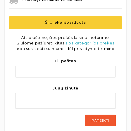
Ši prekė išparduota
Atsiprašome, šios prekės laikinai neturime.
Siūlome pažiūrėti kitas
šios kategorijos prekes
arba susisiekti su mumis dėl pristatymo termino.
El. paštas
Jūsų žinutė
PATEIKTI