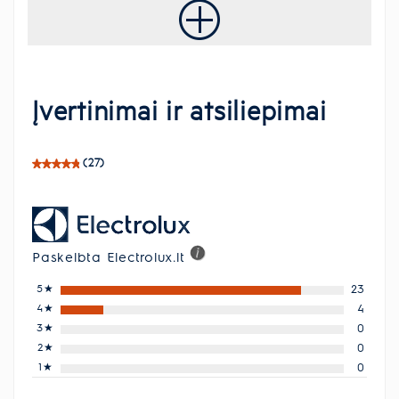
Įvertinimai ir atsiliepimai
(27)
Paskelbta Electrolux.lt
5
★
23
4
★
4
3
★
0
2
★
0
1
★
0