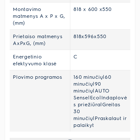
Montavimo
818 x 600 x550
matmenys A x P x G,
(mm)
Prietaiso matmenys
818x596x550
AxPxG, (mm)
Energetinio
C
efektyvumo klasė
Plovimo programos
160 minučių|60
minučių|90
minučių|AUTO
Sense|Eco|Indaplovė
s priežiūra|Greitas
30
minučių|Praskalaut ir
palaikyt