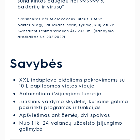
sunaikintos daugiau nei 99,9999 %
bakterijų ir virusų*.
*Patikrintas dėl Micrococcus luteus ir MS2
bakteriofagų, atliekant išorinį tyrimą, kurį atliko
Swissatest Testmaterialien AG 2021 m. (Bandymo
ataskaitos Nr. 20212029).
Savybės
XXL indaplovė dideliems pakrovimams su
10 L papildomos vietos viduje
Automatinio išsijungimo funkcija
Jutiklinis valdymo skydelis, kuriame galima
pasirinkti programas ir funkcijas
Apšvietimas ant žemės, dvi spalvos
Nuo 1 iki 24 valandų uždelsto įsijungimo
galimybė