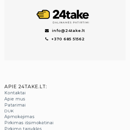
info@24take.lt
+370 685 51562
APIE 24TAKE.LT
:
Kontaktai
Apie mus
Patarimai
DUK
Apmokėjimas
Pirkimas išsimokėtinai
Pirkimo taisyklės