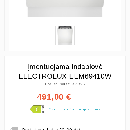
Įmontuojama indaplovė
ELECTROLUX EEM69410W
Prekės kodas: 013878
491,00
€
Gaminio informacijos lapas
Pristatymo laikas 10-20 d.d.