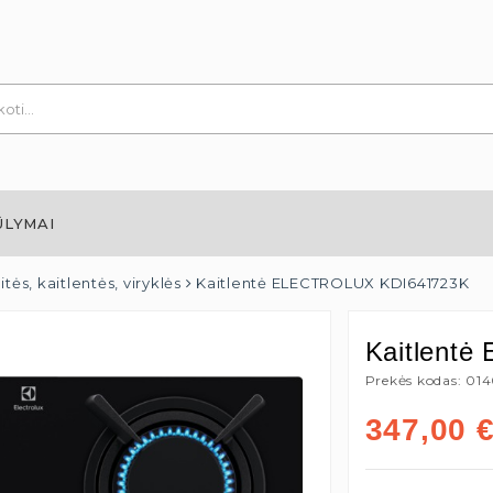
ŪLYMAI
tės, kaitlentės, viryklės
Kaitlentė ELECTROLUX KDI641723K
Kaitlent
Prekės kodas: 01
347,00