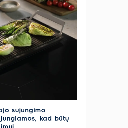
ojo sujungimo
apjungiamos, kad būtų
imui