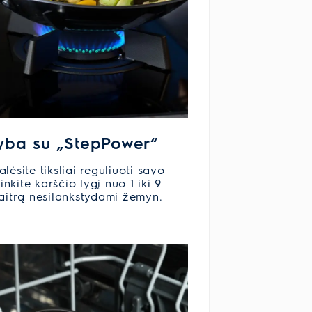
yba su „StepPower“
ėsite tiksliai reguliuoti savo
inkite karščio lygį nuo 1 iki 9
kaitrą nesilankstydami žemyn.