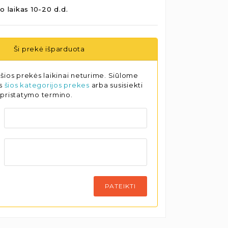
o laikas 10-20 d.d.
Ši prekė išparduota
šios prekės laikinai neturime. Siūlome
as
šios kategorijos prekes
arba susisiekti
 pristatymo termino.
PATEIKTI