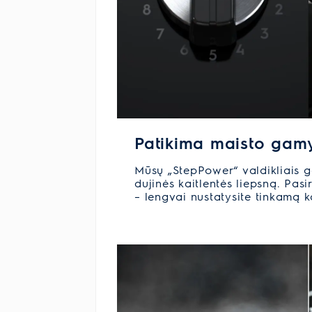
Patikima maisto gam
Mūsų „StepPower“ valdikliais gal
dujinės kaitlentės liepsną. Pasir
– lengvai nustatysite tinkamą 