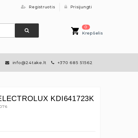
Registruotis
Prisijungti
0
Krepšelis
info@24take.lt
+370 685 51562
ė ELECTROLUX KDI641723K
4076
€