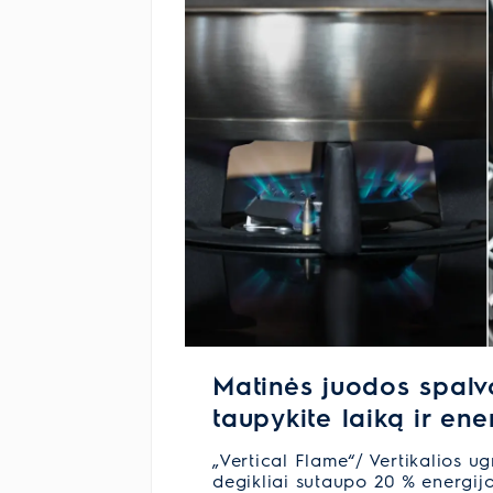
Matinės juodos spalvo
taupykite laiką ir ene
„Vertical Flame“/ Vertikalios u
degikliai sutaupo 20 % energijos