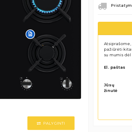
Pristatym
Atsiprašome, 
pažiūrėti kit
su mumis dėl
El. paštas
Jūsų
žinutė
PALYGINTI