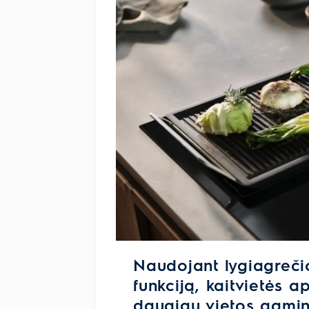
Naudojant lygiagreči
funkciją, kaitvietės 
daugiau vietos gamin