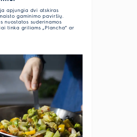
ja apjungia dvi atskiras
 maisto gaminimo paviršių.
ės nuostatos suderinamos
iai tinka griliams „Plancha“ ar