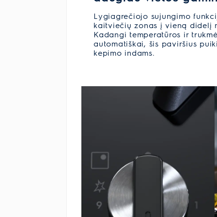
Lygiagrečiojo sujungimo funkci
kaitviečių zonas į vieną didelį
Kadangi temperatūros ir trukm
automatiškai, šis paviršius puik
kepimo indams.