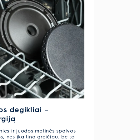
s degikliai –
rgiją
gnies ir juodos matinės spalvos
, nes įkaitina greičiau, be to