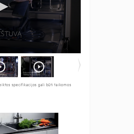
iktos specifikacijos gali būti taikomos