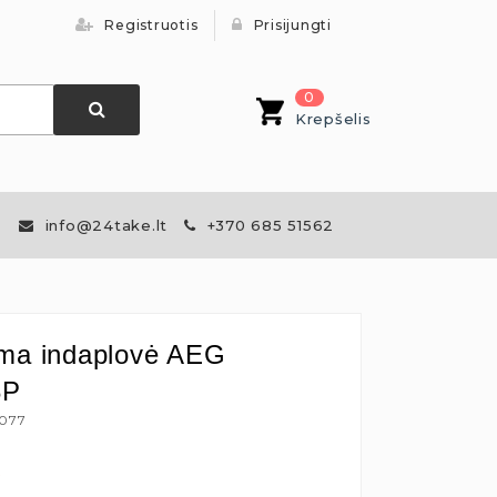
Registruotis
Prisijungti
0
Krepšelis
info@24take.lt
+370 685 51562
ma indaplovė AEG
8P
4077
€