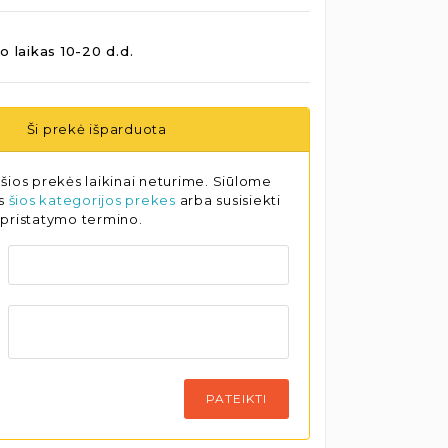
o laikas 10-20 d.d.
Ši prekė išparduota
šios prekės laikinai neturime. Siūlome
as
šios kategorijos prekes
arba susisiekti
 pristatymo termino.
PATEIKTI