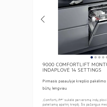
9000 COMFORTLIFT MONTU
INDAPLOVĖ 14 SETTINGS
Pirmasis pasaulyje krepšio pakėlimo
būtų lengviau
„ComfortLift®“ sukėlė perversmą indų plov
pakeliamą apatinį krepšį. Šis pažangus mec