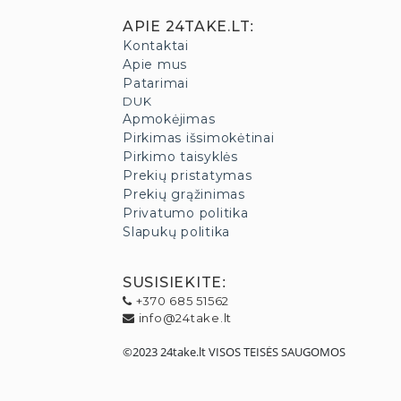
APIE 24TAKE.LT
:
Kontaktai
Apie mus
Patarimai
DUK
Apmokėjimas
Pirkimas išsimokėtinai
Pirkimo taisyklės
Prekių pristatymas
Prekių grąžinimas
Privatumo politika
Slapukų politika
SUSISIEKITE
:
+370 685 51562
info@24take.lt
©2023 24take.lt VISOS TEISĖS SAUGOMOS