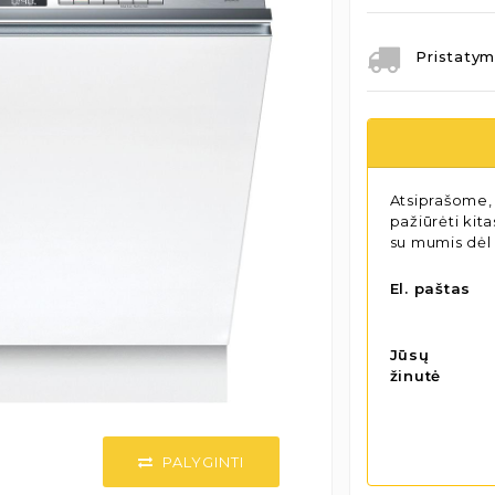
Pristatym
Atsiprašome, 
pažiūrėti kit
su mumis dėl
El. paštas
Jūsų
žinutė
PALYGINTI