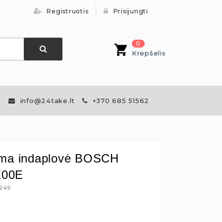
Registruotis
Prisijungti
0
Krepšelis
info@24take.lt
+370 685 51562
ama indaplovė BOSCH
00E
4249
€