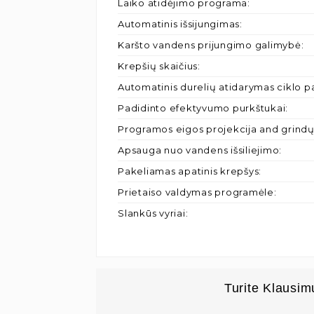
Laiko atidėjimo programa
:
Automatinis išsijungimas
:
Karšto vandens prijungimo galimybė
:
Krepšių skaičius
:
Automatinis durelių atidarymas ciklo 
Padidinto efektyvumo purkštukai
:
Programos eigos projekcija and grind
Apsauga nuo vandens išsiliejimo
:
Pakeliamas apatinis krepšys
:
Prietaiso valdymas programėle
:
Slankūs vyriai
:
Turite Klausim