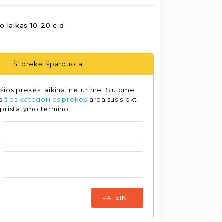
o laikas 10-20 d.d.
Ši prekė išparduota
šios prekės laikinai neturime. Siūlome
as
šios kategorijos prekes
arba susisiekti
 pristatymo termino.
PATEIKTI