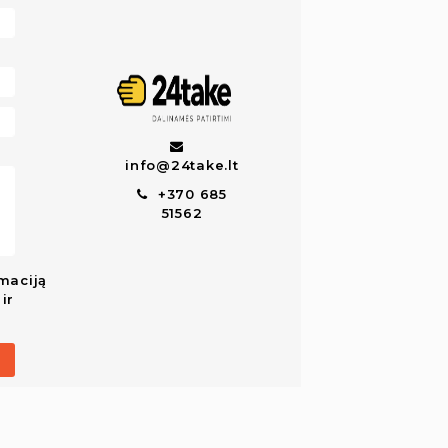
info@24take.lt
+370 685
51562
maciją
ir