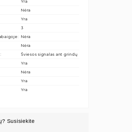
Yra
Nėra
Yra
3
pabaigoje
:
Nėra
Nėra
ų
:
Šviesos signalas ant grindų
Yra
Nėra
Yra
Yra
ų? Susisiekite