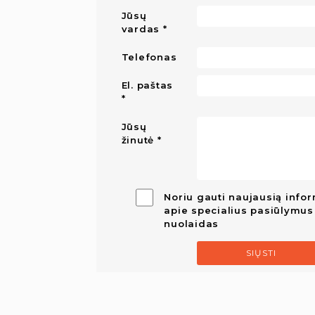
Jūsų
vardas
Telefonas
El. paštas
Jūsų
žinutė
Noriu gauti naujausią infor
apie specialius pasiūlymus 
nuolaidas
SIŲSTI