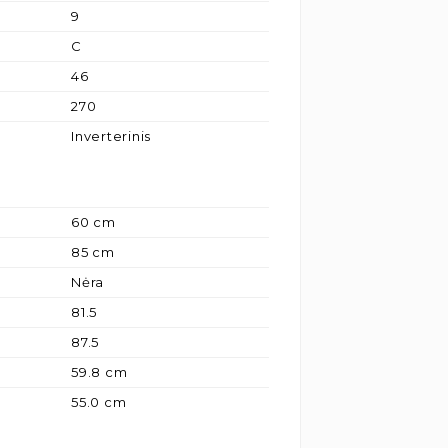
9
C
46
270
Inverterinis
60 cm
85 cm
Nėra
81.5
87.5
59.8 cm
55.0 cm