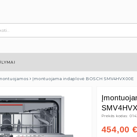
ŪLYMAI
montuojamos
Įmontuojama indaplovė BOSCH SMV4HVX00E
Įmontuoj
SMV4HVX
Prekės kodas: 01
454,00