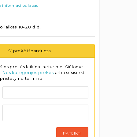
 informacijos lapas
o laikas 10-20 d.d.
Ši prekė išparduota
šios prekės laikinai neturime. Siūlome
as
šios kategorijos prekes
arba susisiekti
 pristatymo termino.
PATEIKTI