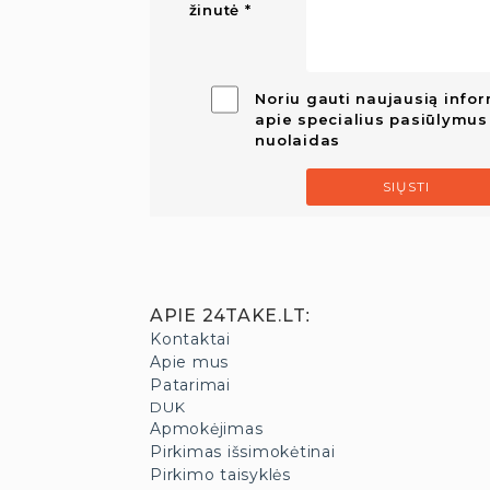
žinutė
Noriu gauti naujausią infor
apie specialius pasiūlymus 
nuolaidas
SIŲSTI
APIE 24TAKE.LT
:
Kontaktai
Apie mus
Patarimai
DUK
Apmokėjimas
Pirkimas išsimokėtinai
Pirkimo taisyklės