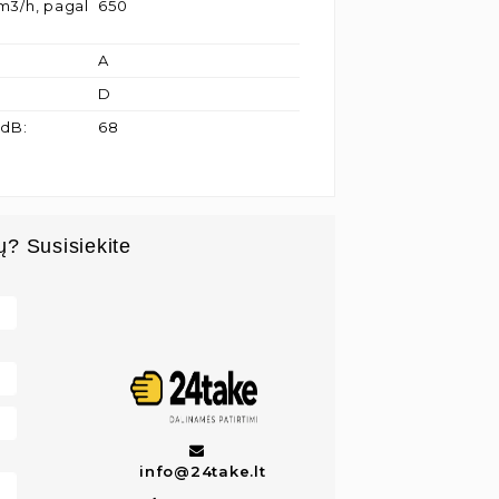
m3/h, pagal
650
A
D
 dB
:
68
ų? Susisiekite
info@24take.lt