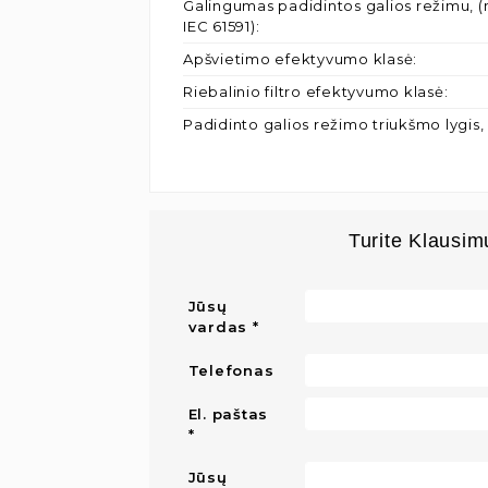
Galingumas padidintos galios režimu, (
IEC 61591)
:
Apšvietimo efektyvumo klasė
:
Riebalinio filtro efektyvumo klasė
:
Padidinto galios režimo triukšmo lygis,
Turite Klausim
Jūsų
vardas
Telefonas
El. paštas
Jūsų