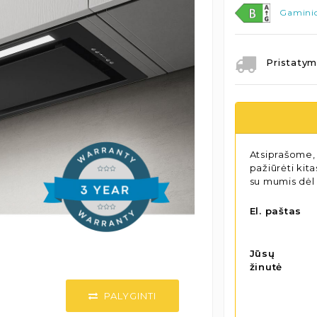
Gaminio
Pristatym
Atsiprašome, 
pažiūrėti kit
su mumis dėl
El. paštas
Jūsų
žinutė
PALYGINTI