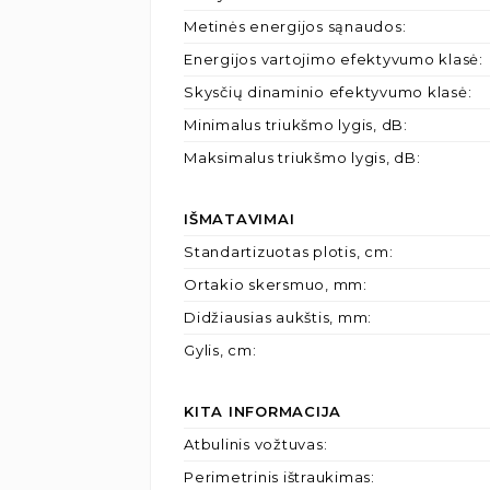
Metinės energijos sąnaudos
:
Energijos vartojimo efektyvumo klasė
:
Skysčių dinaminio efektyvumo klasė
:
Minimalus triukšmo lygis, dB
:
Maksimalus triukšmo lygis, dB
:
IŠMATAVIMAI
Standartizuotas plotis, cm
:
Ortakio skersmuo, mm
:
Didžiausias aukštis, mm
:
Gylis, cm
:
KITA INFORMACIJA
Atbulinis vožtuvas
:
Perimetrinis ištraukimas
: