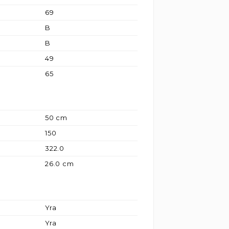
69
B
B
49
65
50 cm
150
322.0
26.0 cm
Yra
Yra