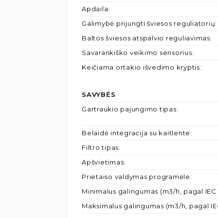
Apdaila
:
Galimybė prijungti šviesos reguliatorių
:
Baltos šviesos atspalvio reguliavimas
:
Savarankiško veikimo sensorius
:
Keičiama ortakio išvedimo kryptis
:
SAVYBĖS
Gartraukio pajungimo tipas
:
Belaidė integracija su kaitlente
:
Filtro tipas
:
Apšvietimas
:
Prietaiso valdymas programėle
:
Minimalus galingumas (m3/h, pagal IEC 
Maksimalus galingumas (m3/h, pagal IE