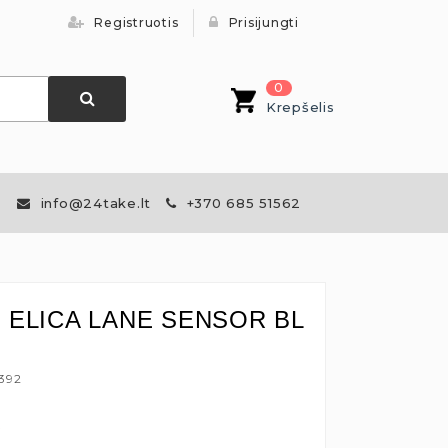
Registruotis
Prisijungti
0
Krepšelis
info@24take.lt
+370 685 51562
is ELICA LANE SENSOR BL
4392
€