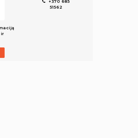
+370 685
51562
maciją
ir