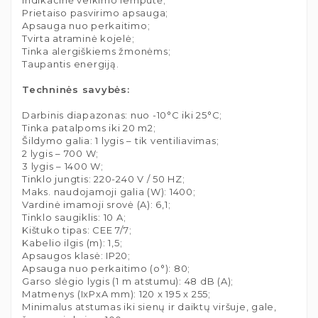
Prietaiso pasvirimo apsauga;
Apsauga nuo perkaitimo;
Tvirta atraminė kojelė;
Tinka alergiškiems žmonėms;
Taupantis energiją.
Techninės savybės:
Darbinis diapazonas: nuo -10°C iki 25°C;
Tinka patalpoms iki 20 m2;
Šildymo galia: 1 lygis – tik ventiliavimas;
2 lygis – 700 W;
3 lygis – 1400 W;
Tinklo jungtis: 220-240 V / 50 HZ;
Maks. naudojamoji galia (W): 1400;
Vardinė imamoji srovė (A): 6,1;
Tinklo saugiklis: 10 A;
Kištuko tipas: CEE 7/7;
Kabelio ilgis (m): 1,5;
Apsaugos klasė: IP20;
Apsauga nuo perkaitimo (o°): 80;
Garso slėgio lygis (1 m atstumu): 48 dB (A);
Matmenys (IxPxA mm): 120 x 195 x 255;
Minimalus atstumas iki sienų ir daiktų viršuje, gale,