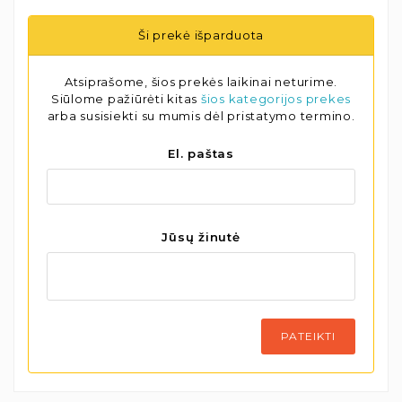
Ši prekė išparduota
Atsiprašome, šios prekės laikinai neturime.
Siūlome pažiūrėti kitas
šios kategorijos prekes
arba susisiekti su mumis dėl pristatymo termino.
El. paštas
Jūsų žinutė
PATEIKTI