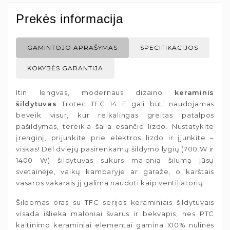
Prekės informacija
GAMINTOJO APRAŠYMAS
SPECIFIKACIJOS
KOKYBĖS GARANTIJA
Itin lengvas, modernaus dizaino
keraminis
šildytuvas
Trotec TFC 14 E gali būti naudojamas
beveik visur, kur reikalingas greitas patalpos
pašildymas, tereikia šalia esančio lizdo. Nustatykite
įrenginį, prijunkite prie elektros lizdo ir įjunkite –
viskas! Dėl dviejų pasirenkamų šildymo lygių (700 W ir
1400 W) šildytuvas sukurs malonią šilumą jūsų
svetainėje, vaikų kambaryje ar garaže, o karštais
vasaros vakarais jį galima naudoti kaip ventiliatorių.
Šildomas oras su TFC serijos keraminiais šildytuvais
visada išlieka maloniai švarus ir bekvapis, nes PTC
kaitinimo keraminiai elementai gamina 100% nulinės