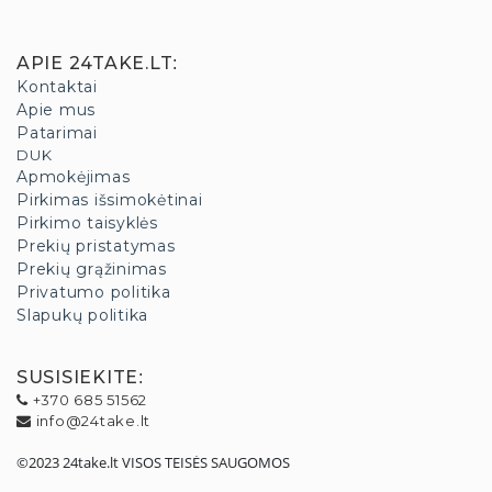
APIE 24TAKE.LT
:
Kontaktai
Apie mus
Patarimai
DUK
Apmokėjimas
Pirkimas išsimokėtinai
Pirkimo taisyklės
Prekių pristatymas
Prekių grąžinimas
Privatumo politika
Slapukų politika
SUSISIEKITE
:
+370 685 51562
info@24take.lt
©2023 24take.lt VISOS TEISĖS SAUGOMOS