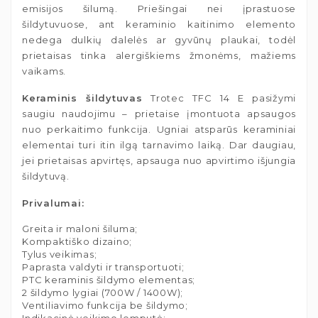
emisijos šilumą. Priešingai nei įprastuose
šildytuvuose, ant keraminio kaitinimo elemento
nedega dulkių dalelės ar gyvūnų plaukai, todėl
prietaisas tinka alergiškiems žmonėms, mažiems
vaikams.
Keraminis šildytuvas
Trotec TFC 14 E pasižymi
saugiu naudojimu – prietaise įmontuota apsaugos
nuo perkaitimo funkcija. Ugniai atsparūs keraminiai
elementai turi itin ilgą tarnavimo laiką. Dar daugiau,
jei prietaisas apvirtęs, apsauga nuo apvirtimo išjungia
šildytuvą.
Privalumai:
Greita ir maloni šiluma;
Kompaktiško dizaino;
Tylus veikimas;
Paprasta valdyti ir transportuoti;
PTC keraminis šildymo elementas;
2 šildymo lygiai (700W / 1400W);
Ventiliavimo funkcija be šildymo;
Indikacinė veikimo lemputė;