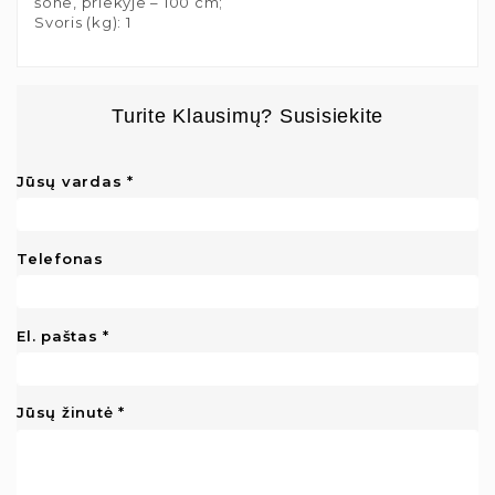
šone, priekyje – 100 cm;
Svoris (kg): 1
Turite Klausimų? Susisiekite
Jūsų vardas
Telefonas
El. paštas
Jūsų žinutė