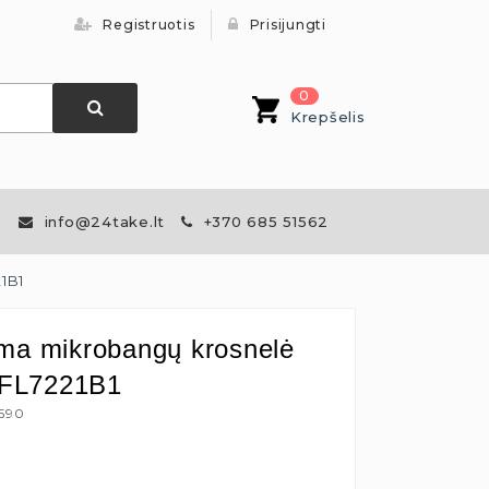
Registruotis
Prisijungti
0
Krepšelis
info@24take.lt
+370 685 51562
1B1
ma mikrobangų krosnelė
FL7221B1
4590
€