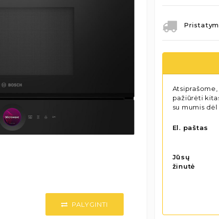
Pristatym
Atsiprašome, 
pažiūrėti kit
su mumis dėl
El. paštas
Jūsų
žinutė
PALYGINTI