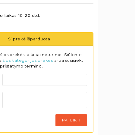
o laikas 10-20 d.d.
Ši prekė išparduota
šios prekės laikinai neturime. Siūlome
as
šios kategorijos prekes
arba susisiekti
 pristatymo termino.
PATEIKTI