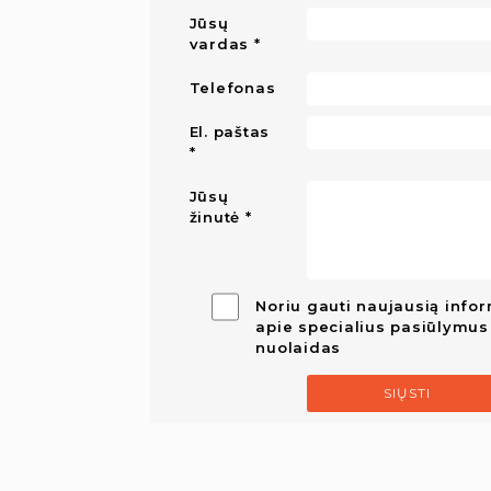
Jūsų
vardas
Telefonas
El. paštas
Jūsų
žinutė
Noriu gauti naujausią infor
apie specialius pasiūlymus 
nuolaidas
SIŲSTI