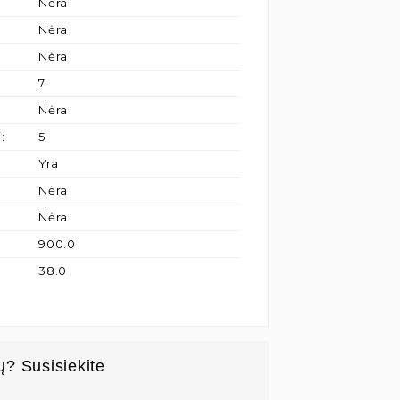
Nėra
Nėra
Nėra
7
Nėra
i
:
5
Yra
Nėra
Nėra
900.0
38.0
ų? Susisiekite