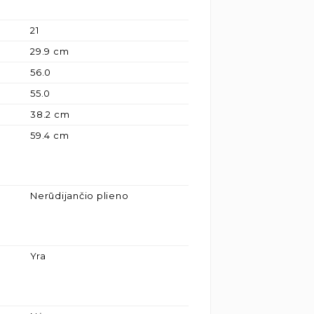
21
29.9 cm
56.0
55.0
38.2 cm
59.4 cm
Nerūdijančio plieno
Yra