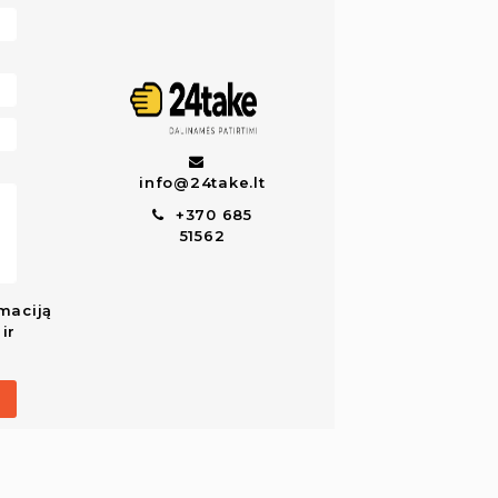
info@24take.lt
+370 685
51562
maciją
ir