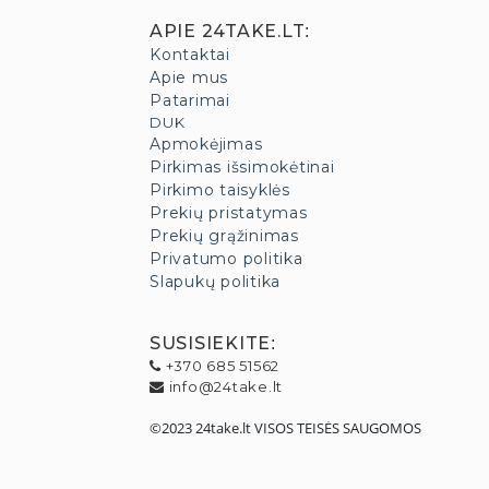
APIE 24TAKE.LT
:
Kontaktai
Apie mus
Patarimai
DUK
Apmokėjimas
Pirkimas išsimokėtinai
Pirkimo taisyklės
Prekių pristatymas
Prekių grąžinimas
Privatumo politika
Slapukų politika
SUSISIEKITE
:
+370 685 51562
info@24take.lt
©2023 24take.lt VISOS TEISĖS SAUGOMOS