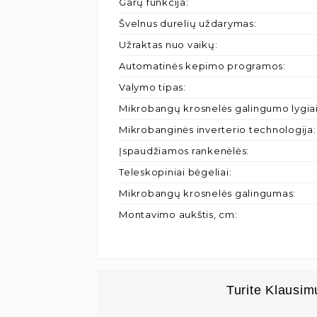
Garų funkcija
:
Švelnus durelių uždarymas
:
Užraktas nuo vaikų
:
Automatinės kepimo programos
:
Valymo tipas
:
Mikrobangų krosnelės galingumo lygia
Mikrobanginės inverterio technologija
:
Įspaudžiamos rankenėlės
:
Teleskopiniai bėgeliai
:
Mikrobangų krosnelės galingumas
:
Montavimo aukštis, cm
:
Turite Klausim