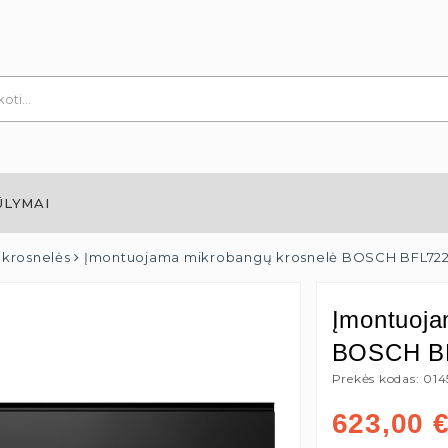
ŪLYMAI
krosnelės
Įmontuojama mikrobangų krosnelė BOSCH BFL722
Įmontuoja
BOSCH B
Prekės kodas: 01
623,00