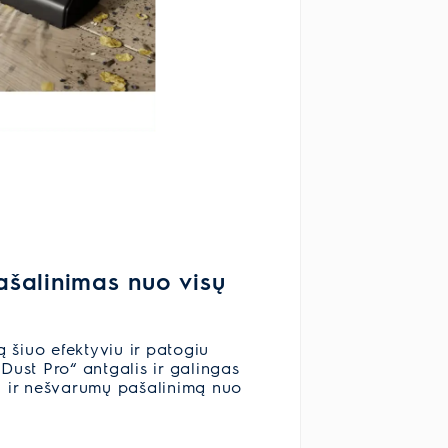
ašalinimas nuo visų
 šiuo efektyviu ir patogiu
„Dust Pro“ antgalis ir galingas
ių ir nešvarumų pašalinimą nuo