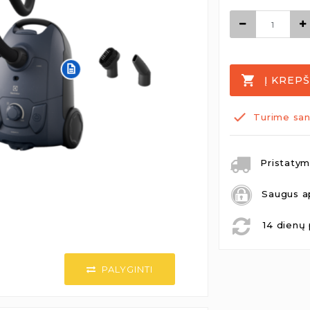
Į KREPŠ
Turime san
Pristatymo
Saugus a
14 dienų 
PALYGINTI