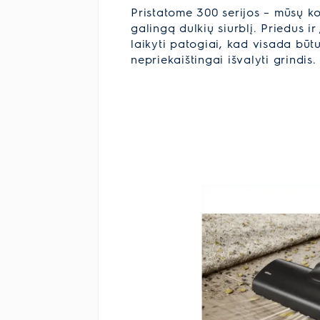
Pristatome 300 serijos – mūsų ko
galingą dulkių siurblį. Priedus ir
laikyti patogiai, kad visada bū
nepriekaištingai išvalyti grindis.