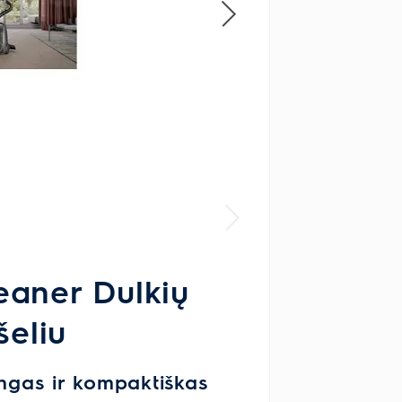
eaner Dulkių
šeliu
ingas ir kompaktiškas