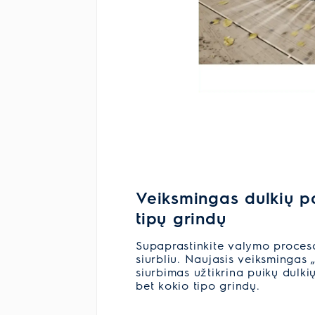
Veiksmingas dulkių p
tipų grindų
Supaprastinkite valymo procesą
siurbliu. Naujasis veiksmingas 
siurbimas užtikrina puikų dulk
bet kokio tipo grindų.