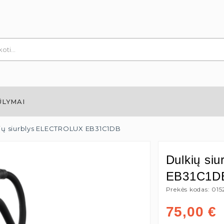
ŪLYMAI
ių siurblys ELECTROLUX EB31C1DB
Dulkių s
EB31C1D
Prekės kodas: 01
75,00
€