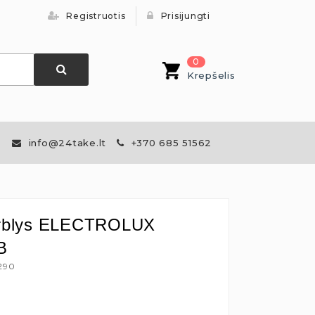
Registruotis
Prisijungti
0
Krepšelis
info@24take.lt
+370 685 51562
iurblys ELECTROLUX
B
5290