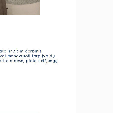
tai ir 7,5 m darbinis
vai manevruoti tarp įvairių
rbsite didesnį plotą neišjungę