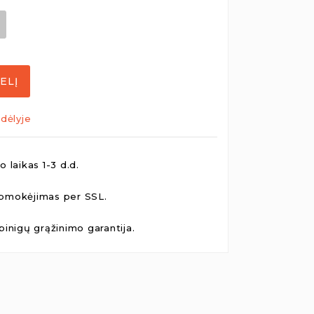
ELĮ
dėlyje
 laikas 1-3 d.d.
pmokėjimas per SSL.
pinigų grąžinimo garantija.