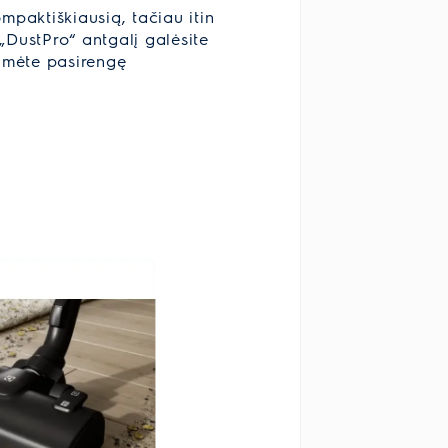
mpaktiškiausią, tačiau itin
 „DustPro“ antgalį galėsite
tumėte pasirengę