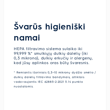
Švarūs higieniški
namai
HEPA filtravimo sistema sulaiko iki
99,999 %* smulkiųjų dulkių dalelių (iki
0,3 mikrono), dulkių erkučių ir alergenų,
kad jūsų aplinkos oras būtų švaresnis.
* Remiantis išoriniais 0,3–10 mikronų dydžio smėlio /
dulkių dalelių filtravimo bandymais, atliktais
vadovaujantis IEC 62885-2:2021 5.14 punkto
nuostatomis.