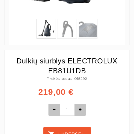
Dulkių siurblys ELECTROLUX
EB81U1DB
Prekės kodas: 015292
219,00
€
Į KREPŠELĮ