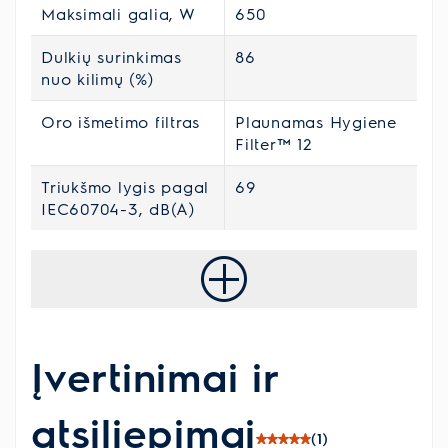
Maksimali galia, W
650
Dulkių surinkimas
86
nuo kilimų (%)
Oro išmetimo filtras
Plaunamas Hygiene
Filter™ 12
Triukšmo lygis pagal
69
IEC60704-3, dB(A)
Įvertinimai ir
atsiliepimai
(1)