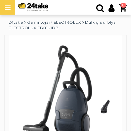
0
24take
Gamintojai
ELECTROLUX
Dulkių siurblys
ELECTROLUX EB81U1DB