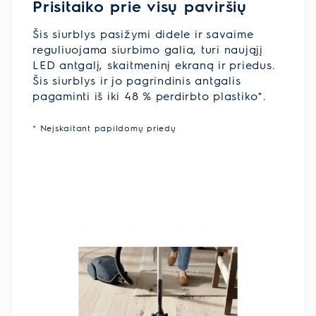
Prisitaiko prie visų paviršių
Šis siurblys pasižymi didele ir savaime
reguliuojama siurbimo galia, turi naująjį
LED antgalį, skaitmeninį ekraną ir priedus.
Šis siurblys ir jo pagrindinis antgalis
pagaminti iš iki 48 % perdirbto plastiko*.
* Neįskaitant papildomų priedų​