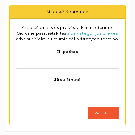
Ši prekė išparduota
Atsiprašome, šios prekės laikinai neturime.
Siūlome pažiūrėti kitas
šios kategorijos prekes
arba susisiekti su mumis dėl pristatymo termino.
El. paštas
Jūsų žinutė
PATEIKTI