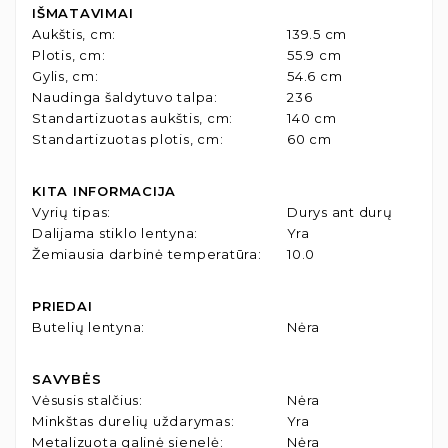
IŠMATAVIMAI
Aukštis, cm
:
139.5 cm
Plotis, cm
:
55.9 cm
Gylis, cm
:
54.6 cm
Naudinga šaldytuvo talpa
:
236
Standartizuotas aukštis, cm
:
140 cm
Standartizuotas plotis, cm
:
60 cm
KITA INFORMACIJA
Vyrių tipas
:
Durys ant durų
Dalijama stiklo lentyna
:
Yra
Žemiausia darbinė temperatūra
:
10.0
PRIEDAI
Butelių lentyna
:
Nėra
SAVYBĖS
Vėsusis stalčius
:
Nėra
Minkštas durelių uždarymas
:
Yra
Metalizuota galinė sienelė
:
Nėra