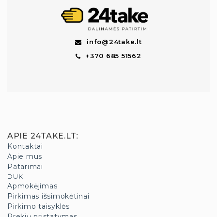
info@24take.lt
+370 685 51562
APIE 24TAKE.LT
:
Kontaktai
Apie mus
Patarimai
DUK
Apmokėjimas
Pirkimas išsimokėtinai
Pirkimo taisyklės
Prekių pristatymas