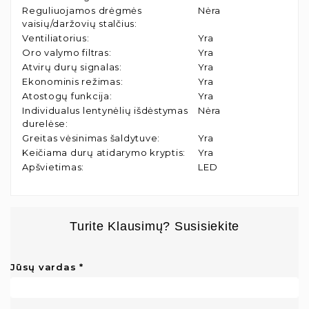
Reguliuojamos drėgmės
Nėra
vaisių/daržovių stalčius
:
Ventiliatorius
:
Yra
Oro valymo filtras
:
Yra
Atvirų durų signalas
:
Yra
Ekonominis režimas
:
Yra
Atostogų funkcija
:
Yra
Individualus lentynėlių išdėstymas
Nėra
durelėse
:
Greitas vėsinimas šaldytuve
:
Yra
Keičiama durų atidarymo kryptis
:
Yra
Apšvietimas
:
LED
Turite Klausimų? Susisiekite
Jūsų vardas