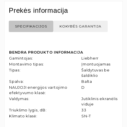
Prekės informacija
SPECIFIKACIJOS
KOKYBĖS GARANTIJA
BENDRA PRODUKTO INFORMACIJA
Gamintojas
:
Liebherr
Montavimo tipas
:
Įmontuojamas
Tipas
:
Šaldytuvas be
šaldiklio
Spalva
:
Balta
NAUJOJI energijos vartojimo
D
efektyvumo klasė
:
Valdymas
:
Jutiklinis ekranėlis
viduje
Triukšmo lygis, dB
:
33
Klimato klasė
:
SN-T