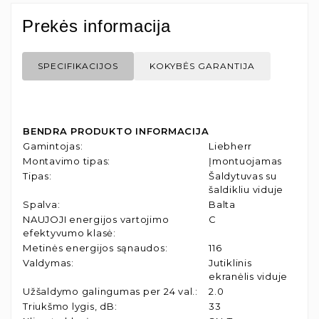
Prekės informacija
SPECIFIKACIJOS
KOKYBĖS GARANTIJA
BENDRA PRODUKTO INFORMACIJA
Gamintojas
:
Liebherr
Montavimo tipas
:
Įmontuojamas
Tipas
:
Šaldytuvas su
šaldikliu viduje
Spalva
:
Balta
NAUJOJI energijos vartojimo
C
efektyvumo klasė
:
Metinės energijos sąnaudos
:
116
Valdymas
:
Jutiklinis
ekranėlis viduje
Užšaldymo galingumas per 24 val.
:
2.0
Triukšmo lygis, dB
:
33