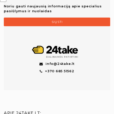
Noriu gauti naujausią informaciją apie specialius
pasiūlymus ir nuolaidas
SIŲSTI
info@24take.lt
+370 685 51562
APIE 24TAKE.LT
: