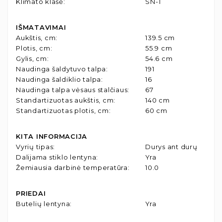
Klimato klasė
:
SN-T
IŠMATAVIMAI
Aukštis, cm
:
139.5 cm
Plotis, cm
:
55.9 cm
Gylis, cm
:
54.6 cm
Naudinga šaldytuvo talpa
:
191
Naudinga šaldiklio talpa
:
16
Naudinga talpa vėsaus stalčiaus
:
67
Standartizuotas aukštis, cm
:
140 cm
Standartizuotas plotis, cm
:
60 cm
KITA INFORMACIJA
Vyrių tipas
:
Durys ant durų
Dalijama stiklo lentyna
:
Yra
Žemiausia darbinė temperatūra
:
10.0
PRIEDAI
Butelių lentyna
:
Yra