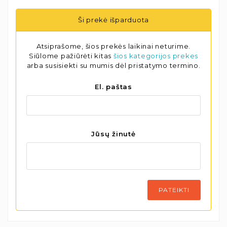
Ši prekė išparduota
Atsiprašome, šios prekės laikinai neturime.
Siūlome pažiūrėti kitas
šios kategorijos prekes
arba susisiekti su mumis dėl pristatymo termino.
El. paštas
Jūsų žinutė
PATEIKTI