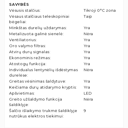
SAVYBĖS
Vėsusis stalčius
:
Tikroji 0°C zona
Vėsaus stalčiaus teleskopiniai
Taip
bėgeliai
:
Minkštas durelių uždarymas
:
Yra
Metalizuota galinė sienelė
:
Nėra
Ventiliatorius
:
Yra
Oro valymo filtras
:
Yra
Atvirų durų signalas
:
Yra
Ekonominis režimas
:
Yra
Atostogų funkcija
:
Yra
Individualus lentynėlių išdėstymas
Nėra
durelėse
:
Greitas vėsinimas šaldytuve
:
Yra
Keičiama durų atidarymo kryptis
:
Yra
Apšvietimas
:
LED
Greito užšaldymo funkcija
Nėra
šaldiklyje
:
Šalčio išlaikymo trukmė šaldiklyje
9
nutrūkus elektros tiekimui
: