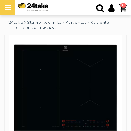
0
24take
Stambi technika
Kaitlentės
Kaitlentė
ELECTROLUX EIS62453