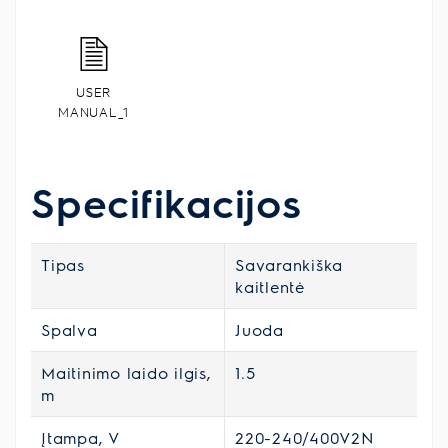
USER
MANUAL_1
Specifikacijos
Tipas
Savarankiška
kaitlentė
Spalva
Juoda
Maitinimo laido ilgis,
1.5
m
Įtampa, V
220-240/400V2N