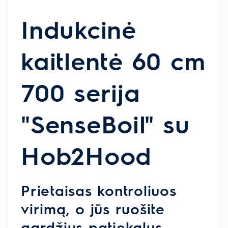
Indukcinė
kaitlentė 60 cm
700 serija
"SenseBoil" su
Hob2Hood
Prietaisas kontroliuos
virimą, o jūs ruošite
gardžius patiekalus