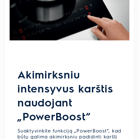
Akimirksniu
intensyvus karštis
naudojant
„PowerBoost“
Suaktyvinkite funkciją „PowerBoost“, kad
būtų galima akimirksniu padidinti karštį