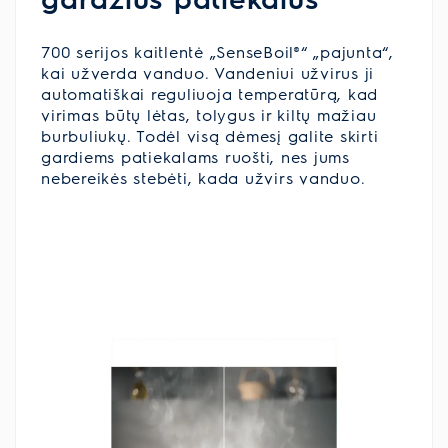
700 serijos kaitlentė „SenseBoil®“ „pajunta“,
kai užverda vanduo. Vandeniui užvirus ji
automatiškai reguliuoja temperatūrą, kad
virimas būtų lėtas, tolygus ir kiltų mažiau
burbuliukų. Todėl visą dėmesį galite skirti
gardiems patiekalams ruošti, nes jums
nebereikės stebėti, kada užvirs vanduo.