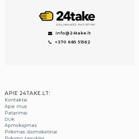
info@24take.lt
+370 685 51562
APIE 24TAKE.LT
:
Kontaktai
Apie mus
Patarimai
DUK
Apmokėjimas
Pirkimas išsimokėtinai
Pirkimo taisyklės