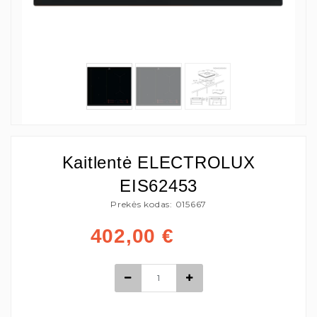
Kaitlentė ELECTROLUX
EIS62453
Prekės kodas: 015667
402,00
€