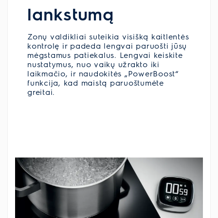
lankstumą
Zonų valdikliai suteikia visišką kaitlentės
kontrolę ir padeda lengvai paruošti jūsų
mėgstamus patiekalus. Lengvai keiskite
nustatymus, nuo vaikų užrakto iki
laikmačio, ir naudokitės „PowerBoost“
funkcija, kad maistą paruoštumėte
greitai.