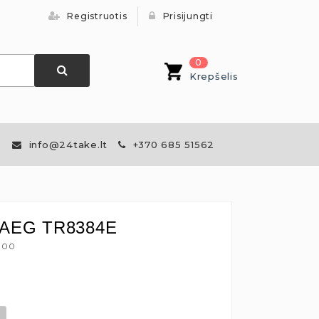
Registruotis
Prisijungti
0
Krepšelis
info@24take.lt
+370 685 51562
ė AEG TR8384E
6100
€