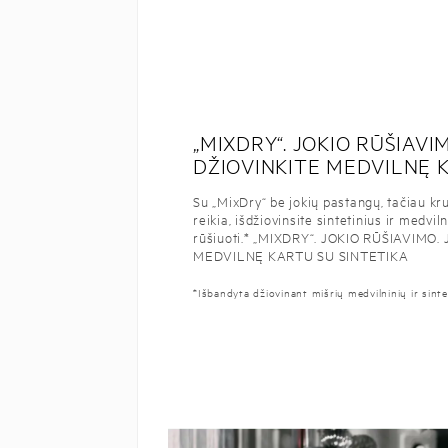
„MIXDRY“. JOKIO RŪŠIAVI
DŽIOVINKITE MEDVILNĘ 
Su „MixDry“ be jokių pastangų, tačiau kruop
reikia, išdžiovinsite sintetinius ir medvi
rūšiuoti.* „MIXDRY“. JOKIO RŪŠIAVIMO
MEDVILNĘ KARTU SU SINTETIKA
*Išbandyta džiovinant mišrių medvilninių ir sinteti