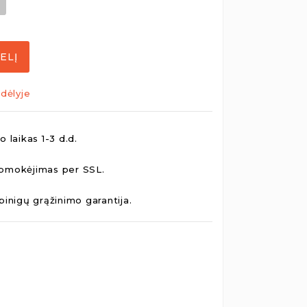
ELĮ
dėlyje
 laikas 1-3 d.d.
pmokėjimas per SSL.
pinigų grąžinimo garantija.