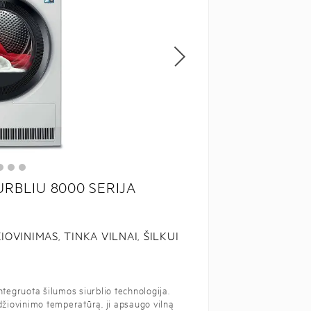
URBLIU 8000 SERIJA
VINIMAS, TINKA VILNAI, ŠILKUI
tegruota šilumos siurblio technologija.
džiovinimo temperatūrą, ji apsaugo vilną