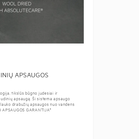
BINIŲ APSAUGOS
gija, tikslūs būgno judesiai ir
audinių apsaugą. Ši sistema apsaugo
ria lauko drabužių apsaugos nuo vandens
IŲ APSAUGOS GARANTIJA*