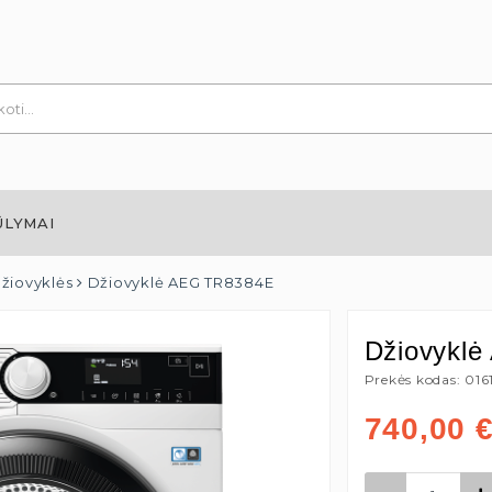
ŪLYMAI
džiovyklės
Džiovyklė AEG TR8384E
Džiovykl
Prekės kodas: 01
740,00