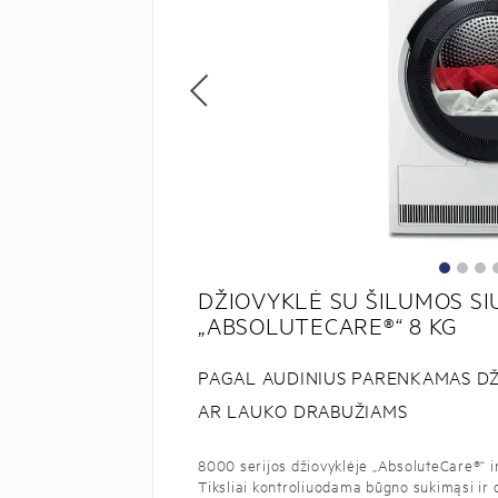
DŽIOVYKLĖ SU ŠILUMOS SI
„ABSOLUTECARE®“ 8 KG
PAGAL AUDINIUS PARENKAMAS DŽIO
AR LAUKO DRABUŽIAMS
8000 serijos džiovyklėje „AbsoluteCare®“ in
Tiksliai kontroliuodama būgno sukimąsi ir 