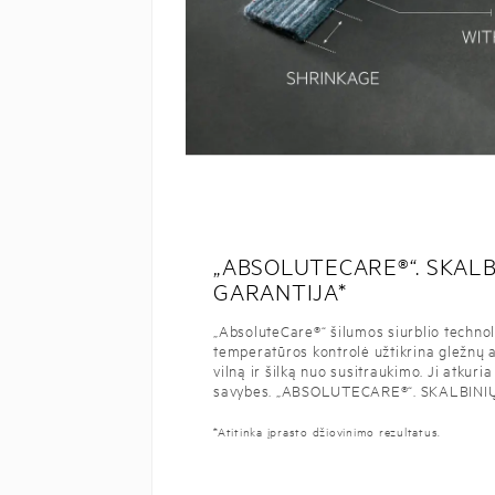
„ABSOLUTECARE®“. SKAL
GARANTIJA*
„AbsoluteCare®“ šilumos siurblio technolo
temperatūros kontrolė užtikrina gležnų 
vilną ir šilką nuo susitraukimo. Ji atku
savybes. „ABSOLUTECARE®“. SKALBIN
*Atitinka įprasto džiovinimo rezultatus.