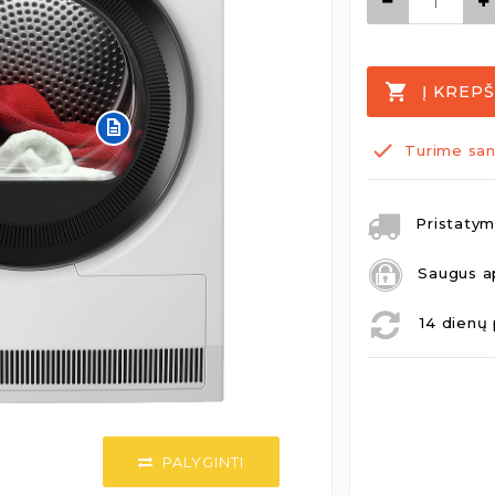
Į KREPŠ
Turime san
Pristatymo
Saugus a
14 dienų 
PALYGINTI