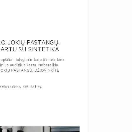
MO. JOKIŲ PASTANGŲ.
KARTU SU SINTETIKA
ščiai, tolygiai ir kaip tik tiek, kiek
lninius audinius kartu. Nebereikia
. JOKIŲ PASTANGŲ. DŽIOVINKITE
nių skalbinių kiekį iki 5 kg.