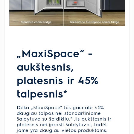
„MaxiSpace“ -
aukštesnis,
platesnis ir 45%
talpesnis*
Dėka „MaxiSpace“ Jūs gaunate 45%
daugiau talpos nei standartiniame
šaldytuve su šaldikliu.* Jis aukštesnis ir
platesnis nei įprasti šaldytuvai, todėl
jame yra daugiau vietos produktams.