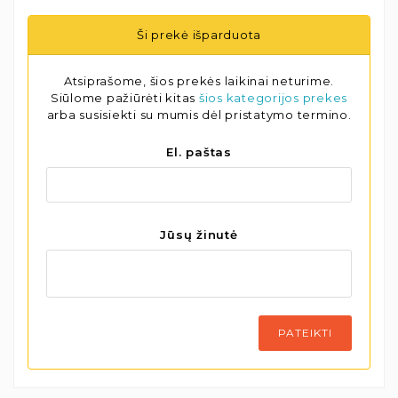
Ši prekė išparduota
Atsiprašome, šios prekės laikinai neturime.
Siūlome pažiūrėti kitas
šios kategorijos prekes
arba susisiekti su mumis dėl pristatymo termino.
El. paštas
Jūsų žinutė
PATEIKTI