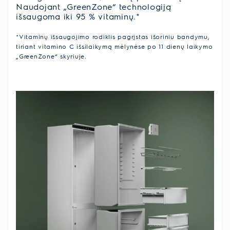
Naudojant „GreenZone“ technologiją
išsaugoma iki 95 % vitaminų.*
*Vitaminų išsaugojimo rodiklis pagrįstas išoriniu bandymu,
tiriant vitamino C išsilaikymą mėlynėse po 11 dienų laikymo
„GreenZone“ skyriuje.