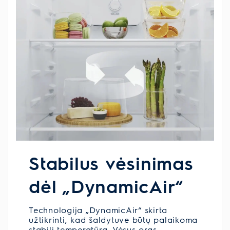
Stabilus vėsinimas
dėl „DynamicAir“
Technologija „DynamicAir“ skirta
užtikrinti, kad šaldytuve būtų palaikoma
stabili temperatūra. Vėsus oras