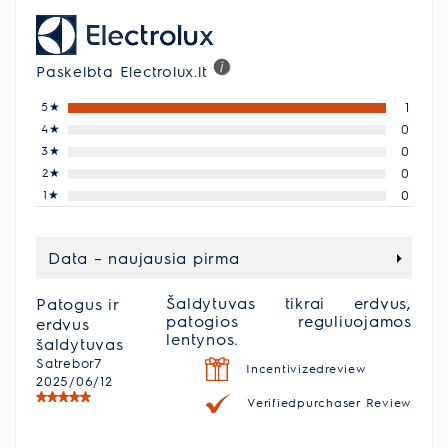
Paskelbta Electrolux.lt
5
★
1
4
★
0
3
★
0
2
★
0
1
★
0
Data – naujausia pirma
Šaldytuvas tikrai erdvus,
Patogus ir
patogios reguliuojamos
erdvus
lentynos.
šaldytuvas
Satrebor7
Incentivizedreview
2025/06/12
Verifiedpurchaser Review