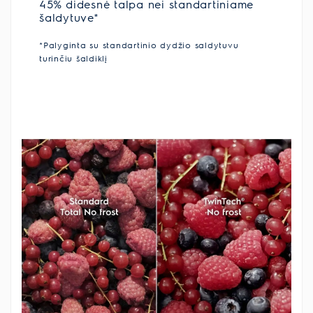
45% didesnė talpa nei standartiniame
šaldytuve*
*Palyginta su standartinio dydžio saldytuvu
turinčiu šaldiklį