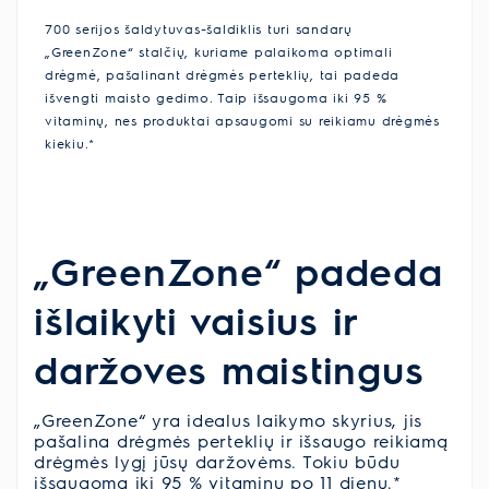
700 serijos šaldytuvas-šaldiklis turi sandarų
„GreenZone“ stalčių, kuriame palaikoma optimali
drėgmė, pašalinant drėgmės perteklių, tai padeda
išvengti maisto gedimo. Taip išsaugoma iki 95 %
vitaminų, nes produktai apsaugomi su reikiamu drėgmės
kiekiu.*
„GreenZone“ padeda
išlaikyti vaisius ir
daržoves maistingus
„GreenZone“ yra idealus laikymo skyrius, jis
pašalina drėgmės perteklių ir išsaugo reikiamą
drėgmės lygį jūsų daržovėms. Tokiu būdu
išsaugoma iki 95 % vitaminų po 11 dienų.*