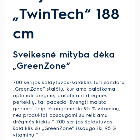
„TwinTech“ 188
cm
Sveikesnė mityba dėka
„GreenZone“
700 serijos šaldytuvas-šaldiklis turi sandarų
„GreenZone“ stalčių, kuriame palaikoma
optimali drėgmė, pašalinant drėgmės
perteklių, tai padeda išvengti maisto
gedimo. Taip išsaugoma iki 95 % vitaminų,
nes produktai apsaugomi su reikiamu
drėgmės kiekiu.* 700 serijos šaldytuvas-
šaldiklis su „GreenZone“ išsaugo iki 95 %
vitaminų.*