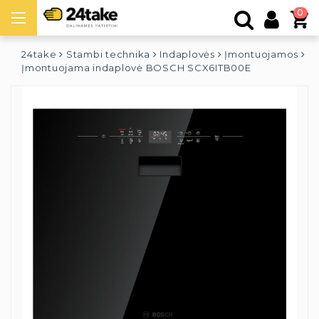
0
24take
Stambi technika
Indaplovės
Įmontuojamos
Įmontuojama indaplovė BOSCH SCX6ITB00E