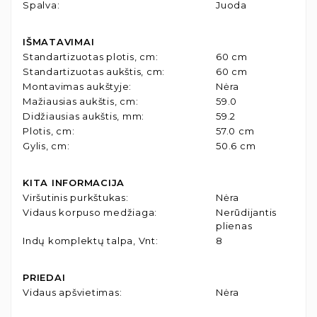
Spalva
:
Juoda
IŠMATAVIMAI
Standartizuotas plotis, cm
:
60 cm
Standartizuotas aukštis, cm
:
60 cm
Montavimas aukštyje
:
Nėra
Mažiausias aukštis, cm
:
59.0
Didžiausias aukštis, mm
:
59.2
Plotis, cm
:
57.0 cm
Gylis, cm
:
50.6 cm
KITA INFORMACIJA
Viršutinis purkštukas
:
Nėra
Vidaus korpuso medžiaga
:
Nerūdijantis
plienas
Indų komplektų talpa, Vnt
:
8
PRIEDAI
Vidaus apšvietimas
:
Nėra