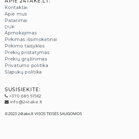
APIE 24TAKE.LT
:
Kontaktai
Apie mus
Patarimai
DUK
Apmokėjimas
Pirkimas išsimokėtinai
Pirkimo taisyklės
Prekių pristatymas
Prekių grąžinimas
Privatumo politika
Slapukų politika
SUSISIEKITE
:
+370 685 51562
info@24take.lt
©2023 24take.lt VISOS TEISĖS SAUGOMOS