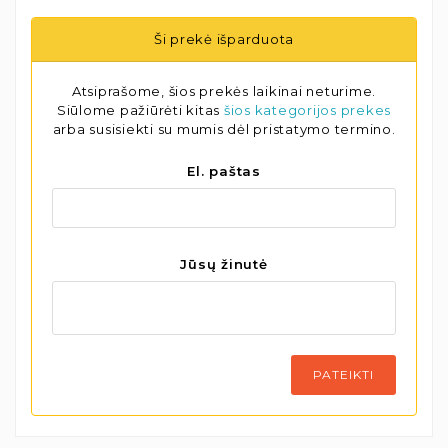
Ši prekė išparduota
Atsiprašome, šios prekės laikinai neturime.
Siūlome pažiūrėti kitas
šios kategorijos prekes
arba susisiekti su mumis dėl pristatymo termino.
El. paštas
Jūsų žinutė
PATEIKTI