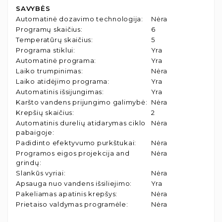
SAVYBĖS
Automatinė dozavimo technologija
:
Nėra
Programų skaičius
:
6
Temperatūrų skaičius
:
5
Programa stiklui
:
Yra
Automatinė programa
:
Yra
Laiko trumpinimas
:
Nėra
Laiko atidėjimo programa
:
Yra
Automatinis išsijungimas
:
Yra
Karšto vandens prijungimo galimybė
:
Nėra
Krepšių skaičius
:
2
Automatinis durelių atidarymas ciklo
Nėra
pabaigoje
:
Padidinto efektyvumo purkštukai
:
Nėra
Programos eigos projekcija and
Nėra
grindų
:
Slankūs vyriai
:
Nėra
Apsauga nuo vandens išsiliejimo
:
Yra
Pakeliamas apatinis krepšys
:
Nėra
Prietaiso valdymas programėle
:
Nėra