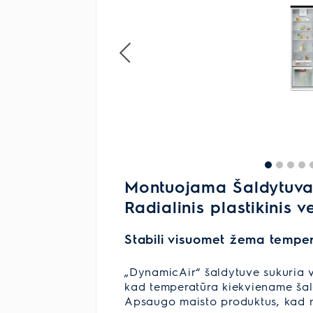
Montuojama Šaldytuvas
Radialinis plastikinis v
Stabili visuomet žema tempe
„DynamicAir“ šaldytuve sukuria v
kad temperatūra kiekviename šal
Apsaugo maisto produktus, kad ne