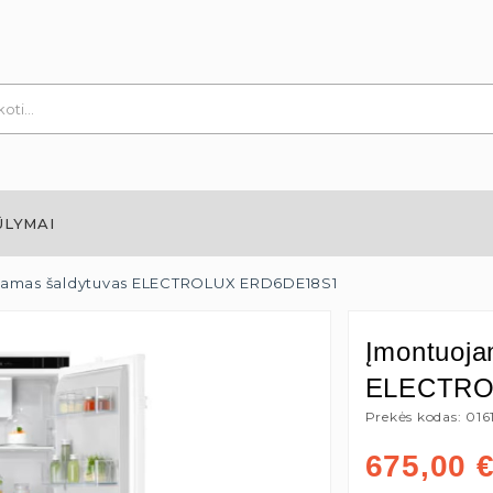
ŪLYMAI
jamas šaldytuvas ELECTROLUX ERD6DE18S1
Įmontuoja
ELECTRO
Prekės kodas: 016
675,00