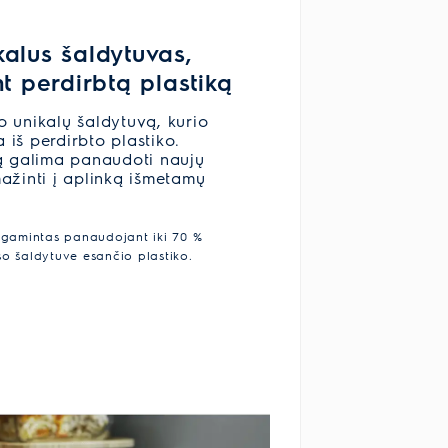
kalus šaldytuvas,
 perdirbtą plastiką
 unikalų šaldytuvą, kurio
iš perdirbto plastiko.
ką galima panaudoti naujų
ažinti į aplinką išmetamų
agamintas panaudojant iki 70 %
iso šaldytuve esančio plastiko.