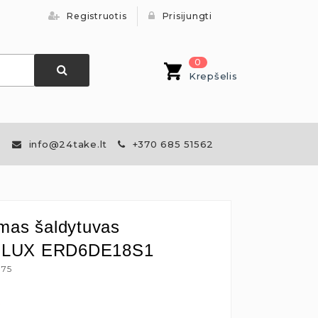
Registruotis
Prisijungti
0
Krepšelis
info@24take.lt
+370 685 51562
mas šaldytuvas
LUX ERD6DE18S1
175
€