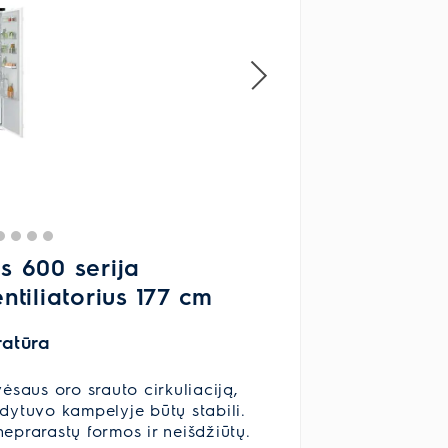
 600 serija
entiliatorius 177 cm
ratūra
ėsaus oro srauto cirkuliaciją,
dytuvo kampelyje būtų stabili.
prarastų formos ir neišdžiūtų.