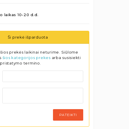
o laikas 10-20 d.d.
Ši prekė išparduota
šios prekės laikinai neturime. Siūlome
as
šios kategorijos prekes
arba susisiekti
 pristatymo termino.
PATEIKTI