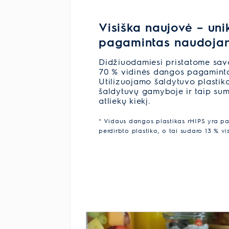
Visiška naujovė – uni
pagamintas naudojant
Didžiuodamiesi pristatome savo
70 % vidinės dangos pagaminta 
Utilizuojamo šaldytuvo plasti
šaldytuvų gamyboje ir taip sum
atliekų kiekį.
* Vidaus dangos plastikas rHIPS yra p
perdirbto plastiko, o tai sudaro 13 % v