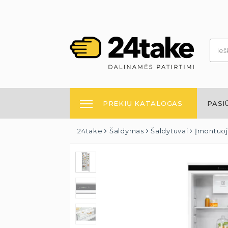
PREKIŲ KATALOGAS
PASI
24take
Šaldymas
Šaldytuvai
Įmontuo