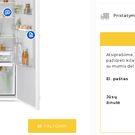
Pristatym
Atsiprašome, 
pažiūrėti kit
su mumis dėl
El. paštas
Jūsų
žinutė
PALYGINTI