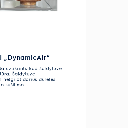
ėl „DynamicAir“
a užtikrinti, kad šaldytuve
tūra. Šaldytuve
l netgi atidarius dureles
o sušilimo.