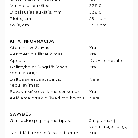
Minimalus aukštis
:
338.0
Didžiausias aukštis, mm
:
338.0
Plotis, cm
:
59.4 cm
Gylis, cm
:
35.0 cm
KITA INFORMACIJA
Atbulinis vožtuvas
:
Yra
Perimetrinis ištraukimas
:
Yra
Apdaila
:
Dažyto metalo
Galimybė prijungti šviesos
Yra
reguliatorių
:
Baltos šviesos atspalvio
Nėra
reguliavimas
:
Savarankiško veikimo sensorius
:
Yra
Keičiama ortakio išvedimo kryptis
:
Nėra
SAVYBĖS
Gartraukio pajungimo tipas
:
Jungiamas į
ventiliacijos angą
Belaidė integracija su kaitlente
:
Yra