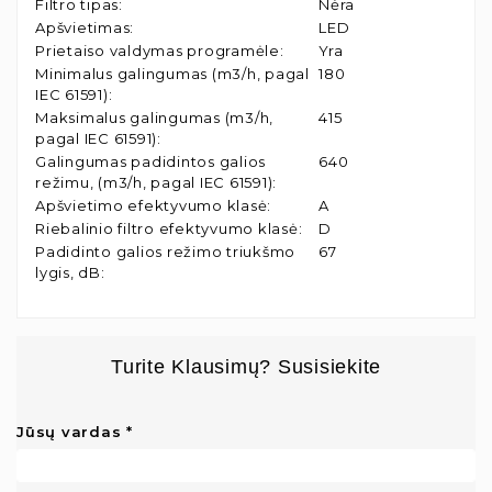
Filtro tipas
:
Nėra
Apšvietimas
:
LED
Prietaiso valdymas programėle
:
Yra
Minimalus galingumas (m3/h, pagal
180
IEC 61591)
:
Maksimalus galingumas (m3/h,
415
pagal IEC 61591)
:
Galingumas padidintos galios
640
režimu, (m3/h, pagal IEC 61591)
:
Apšvietimo efektyvumo klasė
:
A
Riebalinio filtro efektyvumo klasė
:
D
Padidinto galios režimo triukšmo
67
lygis, dB
:
Turite Klausimų? Susisiekite
Jūsų vardas