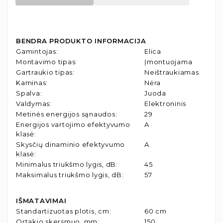
BENDRA PRODUKTO INFORMACIJA
Gamintojas
:
Elica
Montavimo tipas
:
Įmontuojama
Gartraukio tipas
:
Neištraukiamas
Kaminas
:
Nėra
Spalva
:
Juoda
Valdymas
:
Elektroninis
Metinės energijos sąnaudos
:
29
Energijos vartojimo efektyvumo
A
klasė
:
Skysčių dinaminio efektyvumo
A
klasė
:
Minimalus triukšmo lygis, dB
:
45
Maksimalus triukšmo lygis, dB
:
57
IŠMATAVIMAI
Standartizuotas plotis, cm
:
60 cm
Ortakio skersmuo, mm
:
150