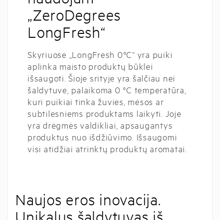
„ZeroDegrees
LongFresh“
Skyriuose „LongFresh 0°C“ yra puiki
aplinka maisto produktų būklei
išsaugoti. Šioje srityje yra šalčiau nei
šaldytuve, palaikoma 0 °C temperatūra,
kuri puikiai tinka žuvies, mėsos ar
subtilesniems produktams laikyti. Joje
yra drėgmės valdikliai, apsaugantys
produktus nuo išdžiūvimo. Išsaugomi
visi atidžiai atrinktų produktų aromatai.
Naujos eros inovacija.
Unikalus šaldytuvas iš