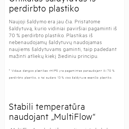
perdirbto plastiko
Naujoji šaldymo era jau čia. Pristatome
šaldytuvą, kurio vidiniai paviršiai pagaminti iš
70 % perdirbto plastiko. Plastikas iš
nebenaudojamų šaldytuvų naudojamas
naujiems šaldytuvams gaminti, taip padedant
mažinti atliekų kiekį žiediniu principu.
* Vidaus dangos plastikas rHIPS yra pagamintas panaudojant iki 70 %
perdirbto plastiko, o tai sudaro 13 % viso šaldytuve esančio plastiko.
Stabili temperatūra
naudojant „MultiFlow“