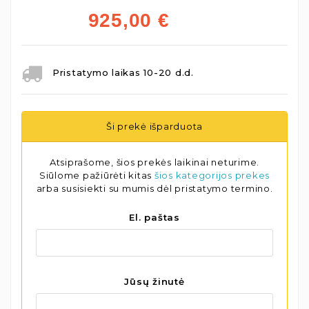
925,00
€
Pristatymo laikas 10-20 d.d.
Ši prekė išparduota
Atsiprašome, šios prekės laikinai neturime.
Siūlome pažiūrėti kitas
šios kategorijos prekes
arba susisiekti su mumis dėl pristatymo termino.
El. paštas
Jūsų žinutė