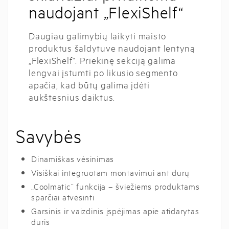
naudojant „FlexiShelf“
Daugiau galimybių laikyti maisto
produktus šaldytuve naudojant lentyną
„FlexiShelf“. Priekinę sekciją galima
lengvai įstumti po likusio segmento
apačia, kad būtų galima įdėti
aukštesnius daiktus.
Savybės
Dinamiškas vėsinimas
Visiškai integruotam montavimui ant durų
„Coolmatic“ funkcija – šviežiems produktams
sparčiai atvėsinti
Garsinis ir vaizdinis įspėjimas apie atidarytas
duris