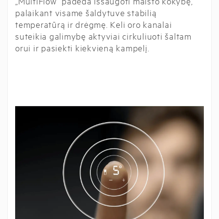
„MultiFlow“ padeda išsaugoti maisto kokybę,
palaikant visame šaldytuve stabilią
temperatūrą ir drėgmę. Keli oro kanalai
suteikia galimybę aktyviai cirkuliuoti šaltam
orui ir pasiekti kiekvieną kampelį.