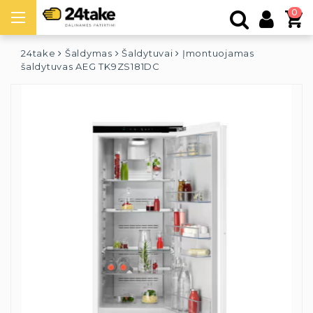
0
24take
Šaldymas
Šaldytuvai
Įmontuojamas
šaldytuvas AEG TK9ZS181DC