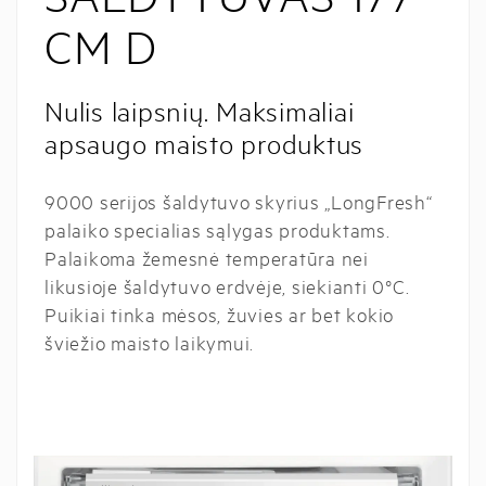
CM D
Nulis laipsnių. Maksimaliai
apsaugo maisto produktus
9000 serijos šaldytuvo skyrius „LongFresh“
palaiko specialias sąlygas produktams.
Palaikoma žemesnė temperatūra nei
likusioje šaldytuvo erdvėje, siekianti 0°C.
Puikiai tinka mėsos, žuvies ar bet kokio
šviežio maisto laikymui.