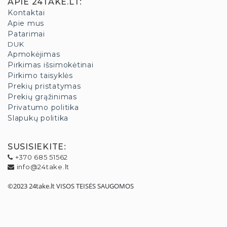
APIE 24TAKE.LT
:
Kontaktai
Apie mus
Patarimai
DUK
Apmokėjimas
Pirkimas išsimokėtinai
Pirkimo taisyklės
Prekių pristatymas
Prekių grąžinimas
Privatumo politika
Slapukų politika
SUSISIEKITE
:
+370 685 51562
info@24take.lt
©2023 24take.lt VISOS TEISĖS SAUGOMOS