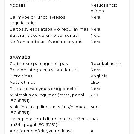
Apdaila
:
Nerūdijančio
plieno
Galimybė prijungti šviesos
Nėra
reguliatorių
:
Baltos šviesos atspalvio reguliavimas
:
Nėra
Savarankiško veikimo sensorius
:
Nėra
Keičiama ortakio išvedimo kryptis
:
Nėra
SAVYBĖS
Gartraukio pajungimo tipas
:
Recirkuliacinis
Belaidė integracija su kaitlente
:
Nėra
Filtro tipas
:
Anglinis
Apšvietimas
:
LED
Prietaiso valdymas programėle
:
Nėra
Minimalus galingumas (m3/h, pagal
270
IEC 61591)
:
Maksimalus galingumas (m3/h, pagal
580
IEC 61591)
:
Galingumas padidintos galios režimu,
740
(m3/h, pagal IEC 61591)
:
Apšvietimo efektyvumo klasė
:
A