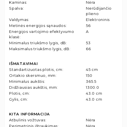
Kaminas
:
Nėra
Spalva
:
Nerūdijančio
plieno
Valdymas
:
Elektroninis
Metinės energijos sąnaudos
:
56
Energijos vartojimo efektyvumo
A
klasė
:
Minimalus triukšmo lygis, dB
:
53
Maksimalus triukšmo lygis, dB
:
66
IŠMATAVIMAI
Standartizuotas plotis, cm
:
45 cm
Ortakio skersmuo, mm
:
150
Minimalus aukštis
:
365.5
Didžiausias aukštis, mm
:
1300.0
Plotis, cm
:
43.0 cm
Gylis, cm
:
43.0 cm
KITA INFORMACIJA
Atbulinis vožtuvas
:
Nėra
Perimetrinis ištraukimas
:
Nėra