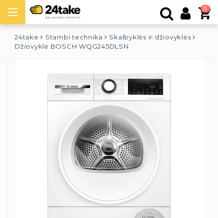
0
24take
Stambi technika
Skalbyklės ir džiovyklės
Džiovyklė BOSCH WQG245DLSN