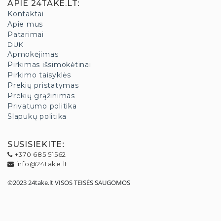
APIE 24TAKE.LT
:
Kontaktai
Apie mus
Patarimai
DUK
Apmokėjimas
Pirkimas išsimokėtinai
Pirkimo taisyklės
Prekių pristatymas
Prekių grąžinimas
Privatumo politika
Slapukų politika
SUSISIEKITE
:
+370 685 51562
info@24take.lt
©2023 24take.lt VISOS TEISĖS SAUGOMOS