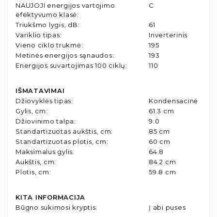
NAUJOJI energijos vartojimo
C
efektyvumo klasė
:
Triukšmo lygis, dB
:
61
Variklio tipas
:
Inverterinis
Vieno ciklo trukmė
:
195
Metinės energijos sąnaudos
:
193
Energijos suvartojimas 100 ciklų
:
110
IŠMATAVIMAI
Džiovyklės tipas
:
Kondensacinė
Gylis, cm
:
61.3 cm
Džiovinimo talpa
:
9.0
Standartizuotas aukštis, cm
:
85 cm
Standartizuotas plotis, cm
:
60 cm
Maksimalus gylis
:
64.8
Aukštis, cm
:
84.2 cm
Plotis, cm
:
59.8 cm
KITA INFORMACIJA
Būgno sukimosi kryptis
:
Į abi puses