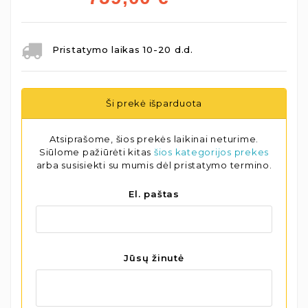
Pristatymo laikas 10-20 d.d.
Ši prekė išparduota
Atsiprašome, šios prekės laikinai neturime.
Siūlome pažiūrėti kitas
šios kategorijos prekes
arba susisiekti su mumis dėl pristatymo termino.
El. paštas
Jūsų žinutė