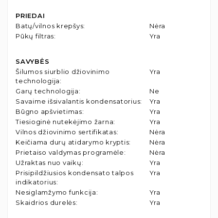
PRIEDAI
Batų/vilnos krepšys
:
Nėra
Pūkų filtras
:
Yra
SAVYBĖS
Šilumos siurblio džiovinimo
Yra
technologija
:
Garų technologija
:
Ne
Savaime išsivalantis kondensatorius
:
Yra
Būgno apšvietimas
:
Yra
Tiesioginė nutekėjimo žarna
:
Yra
Vilnos džiovinimo sertifikatas
:
Nėra
Keičiama durų atidarymo kryptis
:
Nėra
Prietaiso valdymas programėle
:
Nėra
Užraktas nuo vaikų
:
Yra
Prisipildžiusios kondensato talpos
Yra
indikatorius
:
Nesiglamžymo funkcija
:
Yra
Skaidrios durelės
:
Yra