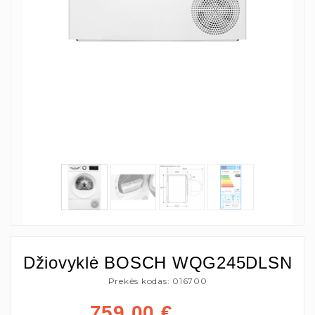
Džiovyklė BOSCH WQG245DLSN
Prekės kodas: 016700
759,00
€