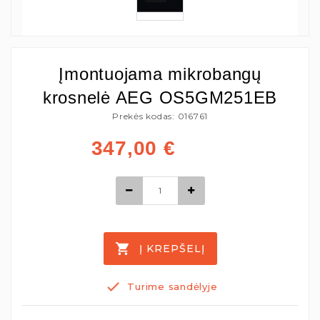
Įmontuojama mikrobangų
krosnelė AEG OS5GM251EB
Prekės kodas: 016761
347,00
€
Į KREPŠELĮ
Turime sandėlyje