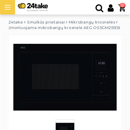
0
24take
Smulkūs prietaisai
Mikrobangų krosnelės
Įmontuojama mikrobangų krosnelė AEG OS5GM251EB