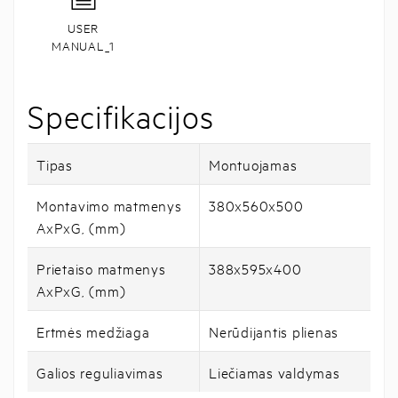
USER
MANUAL_1
Specifikacijos
Tipas
Montuojamas
Montavimo matmenys
380x560x500
AxPxG, (mm)
Prietaiso matmenys
388x595x400
AxPxG, (mm)
Ertmės medžiaga
Nerūdijantis plienas
Galios reguliavimas
Liečiamas valdymas