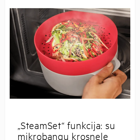
„SteamSet“ funkcija: su
mikrobangų krosnele