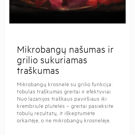
Mikrobangų našumas ir
grilio sukuriamas
traškumas
Mikrobangų krosnelė su grilio funkcija:
tobulas traškumas greitai ir efektyviai.
Nuo lazanijos traškaus paviršiaus iki
krembriulė plutelės – greitai pasieksite
tobulų rezultatų, it iškeptumėte
orkaitėje, o ne mikrobangų krosnelėje.