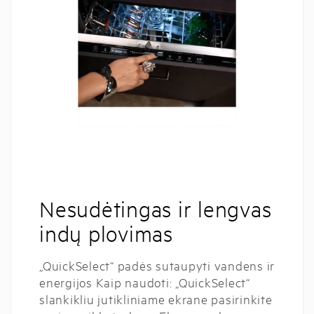
Nesudėtingas ir lengvas
indų plovimas
„QuickSelect“ padės sutaupyti vandens ir
energijos Kaip naudoti: „QuickSelect“
slankikliu jutikliniame ekrane pasirinkite