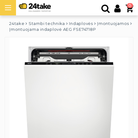
0
24take
Stambi technika
Indaplovės
Įmontuojamos
Įmontuojama indaplovė AEG FSE74718P