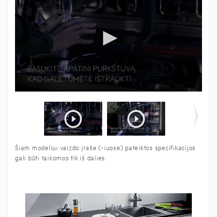
Šiam modeliui vaizdo įraše (-iuose) pateiktos specifikacijos
gali būti taikomos tik iš dalies.