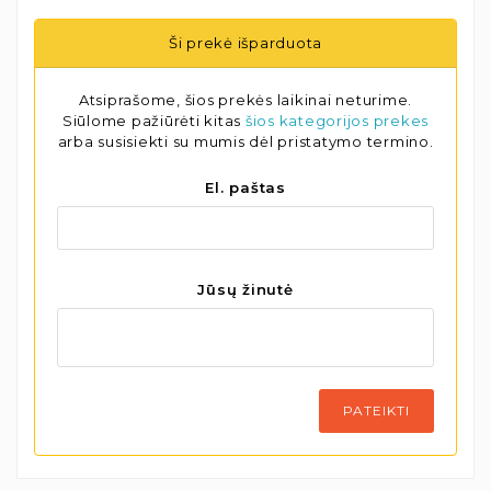
Ši prekė išparduota
Atsiprašome, šios prekės laikinai neturime.
Siūlome pažiūrėti kitas
šios kategorijos prekes
arba susisiekti su mumis dėl pristatymo termino.
El. paštas
Jūsų žinutė
PATEIKTI