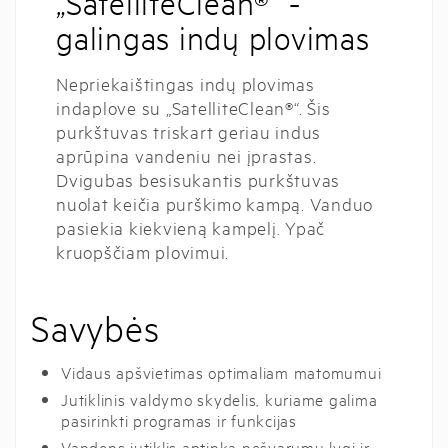
„SatelliteClean®“ -
galingas indų plovimas
Nepriekaištingas indų plovimas
indaplove su „SatelliteClean®“. Šis
purkštuvas triskart geriau indus
aprūpina vandeniu nei įprastas.
Dvigubas besisukantis purkštuvas
nuolat keičia purškimo kampą. Vanduo
pasiekia kiekvieną kampelį. Ypač
kruopščiam plovimui.
Savybės
Vidaus apšvietimas optimaliam matomumui
Jutiklinis valdymo skydelis, kuriame galima
pasirinkti programas ir funkcijas
Vandens jutiklis aptinka nešvarumų lygį ir