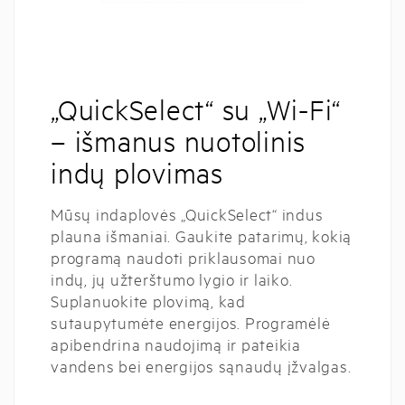
„QuickSelect“ su „Wi-Fi“
– išmanus nuotolinis
indų plovimas
Mūsų indaplovės „QuickSelect“ indus
plauna išmaniai. Gaukite patarimų, kokią
programą naudoti priklausomai nuo
indų, jų užterštumo lygio ir laiko.
Suplanuokite plovimą, kad
sutaupytumėte energijos. Programėlė
apibendrina naudojimą ir pateikia
vandens bei energijos sąnaudų įžvalgas.