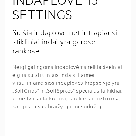
SETTINGS
Su šia indaplove net ir trapiausi
stikliniai indai yra gerose
rankose
Netgi galingoms indaplovėms reikia švelniai
elgtis su stikliniais indais. Laimei,
viršutiniame šios indaplovės krepšelyje yra
„SoftGrips“ ir „SoftSpikes“ specialūs laikikliai,
kurie tvirtai laiko Jūsų stiklines ir užtikrina,
kad jos nesusibraižytų ir nesudužtų.