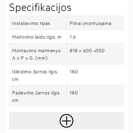
Specifikacijos
Instaliavimo tipas
Pilnai įmontuojama
Maitinimo laido ilgis, m
1.6
Montavimo matmenys
818 x 600 x550
A x P x G, (mm)
Išleidimo žarnos ilgis,
180
cm
Padavimo žarnos ilgis,
180
cm