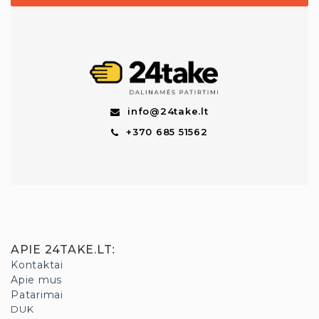
info@24take.lt
+370 685 51562
APIE 24TAKE.LT
:
Kontaktai
Apie mus
Patarimai
DUK