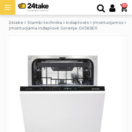
0
24take
Stambi technika
Indaplovės
Įmontuojamos
Įmontuojama indaplovė Gorenje GV563E11