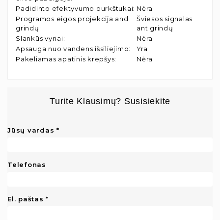
Padidinto efektyvumo purkštukai
:
Nėra
Programos eigos projekcija and
Šviesos signalas
grindų
:
ant grindų
Slankūs vyriai
:
Nėra
Apsauga nuo vandens išsiliejimo
:
Yra
Pakeliamas apatinis krepšys
:
Nėra
Turite Klausimų? Susisiekite
Jūsų vardas
Telefonas
El. paštas