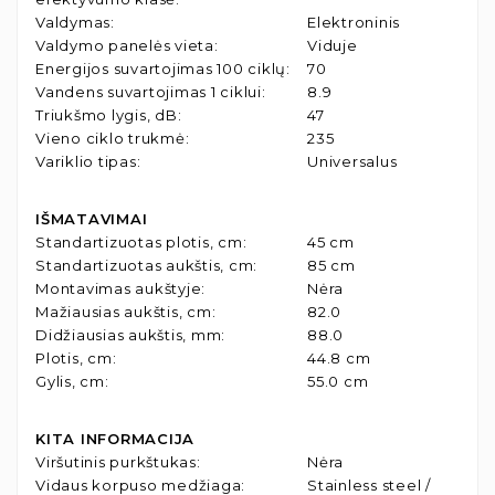
Valdymas
:
Elektroninis
Valdymo panelės vieta
:
Viduje
Energijos suvartojimas 100 ciklų
:
70
Vandens suvartojimas 1 ciklui
:
8.9
Triukšmo lygis, dB
:
47
Vieno ciklo trukmė
:
235
Variklio tipas
:
Universalus
IŠMATAVIMAI
Standartizuotas plotis, cm
:
45 cm
Standartizuotas aukštis, cm
:
85 cm
Montavimas aukštyje
:
Nėra
Mažiausias aukštis, cm
:
82.0
Didžiausias aukštis, mm
:
88.0
Plotis, cm
:
44.8 cm
Gylis, cm
:
55.0 cm
KITA INFORMACIJA
Viršutinis purkštukas
:
Nėra
Vidaus korpuso medžiaga
:
Stainless steel /