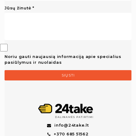
Jūsų žinutė
Noriu gauti naujausią informaciją apie specialius
pasiūlymus ir nuolaidas
SIŲSTI
info@24take.lt
+370 685 51562