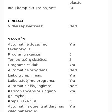
plastic
Indų komplektų talpa, Vnt
:
10
PRIEDAI
Vidaus apšvietimas
:
Nėra
SAVYBĖS
Automatinė dozavimo
Yra
technologija
:
Programų skaičius
:
5
Temperatūrų skaičius
:
5
Programa stiklui
:
Yra
Automatinė programa
:
Nėra
Laiko trumpinimas
:
Yra
Laiko atidėjimo programa
:
Yra
Automatinis išsijungimas
:
Nėra
Karšto vandens prijungimo
Yra
galimybė
:
Krepšių skaičius
:
3
Automatinis durelių atidarymas
Yra
ciklo pabaigoje
: