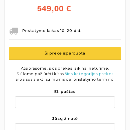
549,00
€
Pristatymo laikas 10-20 d.d.
Ši prekė išparduota
Atsiprašome, šios prekės laikinai neturime.
Siūlome pažiūrėti kitas
šios kategorijos prekes
arba susisiekti su mumis dėl pristatymo termino.
El. paštas
Jūsų žinutė