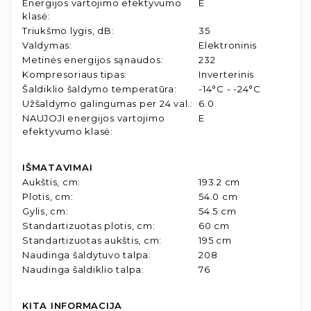
Energijos vartojimo efektyvumo
E
klasė
:
Triukšmo lygis, dB
:
35
Valdymas
:
Elektroninis
Metinės energijos sąnaudos
:
232
Kompresoriaus tipas
:
Inverterinis
Šaldiklio šaldymo temperatūra
:
-14°C - -24°C
Užšaldymo galingumas per 24 val.
:
6.0
NAUJOJI energijos vartojimo
E
efektyvumo klasė
:
IŠMATAVIMAI
Aukštis, cm
:
193.2 cm
Plotis, cm
:
54.0 cm
Gylis, cm
:
54.5 cm
Standartizuotas plotis, cm
:
60 cm
Standartizuotas aukštis, cm
:
195 cm
Naudinga šaldytuvo talpa
:
208
Naudinga šaldiklio talpa
:
76
KITA INFORMACIJA