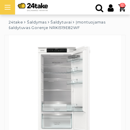
0
24take
Šaldymas
Šaldytuvai
Įmontuojamas
šaldytuvas Gorenje NRKI519E82WF