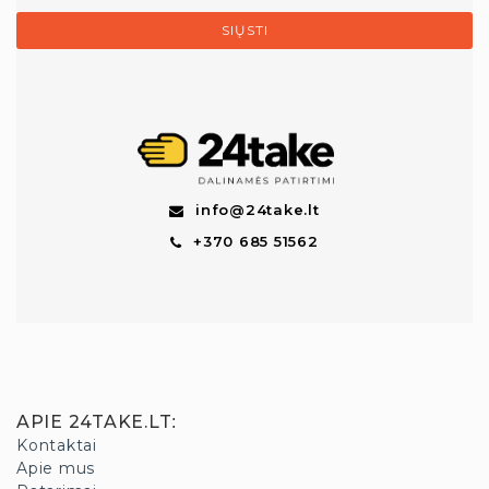
SIŲSTI
info@24take.lt
+370 685 51562
APIE 24TAKE.LT
:
Kontaktai
Apie mus