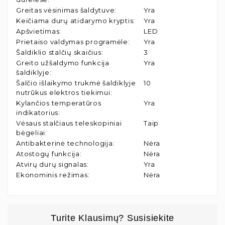
Greitas vėsinimas šaldytuve
:
Yra
Keičiama durų atidarymo kryptis
:
Yra
Apšvietimas
:
LED
Prietaiso valdymas programėle
:
Yra
Šaldiklio stalčių skaičius
:
3
Greito užšaldymo funkcija
Yra
šaldiklyje
:
Šalčio išlaikymo trukmė šaldiklyje
10
nutrūkus elektros tiekimui
:
Kylančios temperatūros
Yra
indikatorius
:
Vėsaus stalčiaus teleskopiniai
Taip
bėgeliai
:
Antibakterinė technologija
:
Nėra
Atostogų funkcija
:
Nėra
Atvirų durų signalas
:
Yra
Ekonominis režimas
:
Nėra
Turite Klausimų? Susisiekite