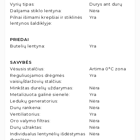
Vyrių tipas
:
Durys ant durų
Dalijama stiklo lentyna
:
Nėra
Pilnai išimami krepšiai ir stiklinės
Yra
lentynos šaldiklyje
:
PRIEDAI
Butelių lentyna
:
Yra
SAVYBĖS
Vėsusis stalčius
:
Artima 0°C zona
Reguliuojamos drėgmės
Yra
vaisių/daržovių stalčius
:
Minkštas durelių uždarymas
:
Nėra
Metalizuota galinė sienelė
:
Yra
Ledukų generatorius
:
Nėra
Durų rankena
:
Nėra
Ventiliatorius
:
Yra
Oro valymo filtras
:
Nėra
Durų užraktas
:
Nėra
Individualus lentynėlių išdėstymas
Nėra
durelėse
: