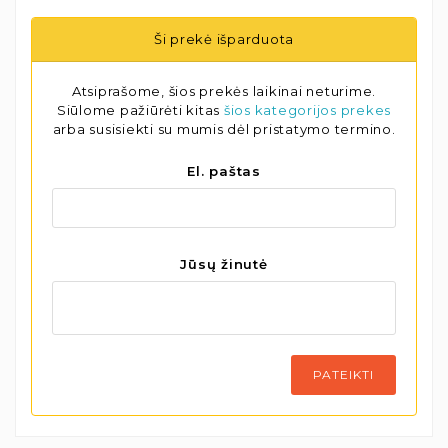
Ši prekė išparduota
Atsiprašome, šios prekės laikinai neturime.
Siūlome pažiūrėti kitas
šios kategorijos prekes
arba susisiekti su mumis dėl pristatymo termino.
El. paštas
Jūsų žinutė
PATEIKTI