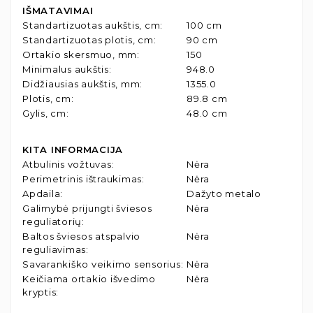
IŠMATAVIMAI
Standartizuotas aukštis, cm
:
100 cm
Standartizuotas plotis, cm
:
90 cm
Ortakio skersmuo, mm
:
150
Minimalus aukštis
:
948.0
Didžiausias aukštis, mm
:
1355.0
Plotis, cm
:
89.8 cm
Gylis, cm
:
48.0 cm
KITA INFORMACIJA
Atbulinis vožtuvas
:
Nėra
Perimetrinis ištraukimas
:
Nėra
Apdaila
:
Dažyto metalo
Galimybė prijungti šviesos
Nėra
reguliatorių
:
Baltos šviesos atspalvio
Nėra
reguliavimas
:
Savarankiško veikimo sensorius
:
Nėra
Keičiama ortakio išvedimo
Nėra
kryptis
: