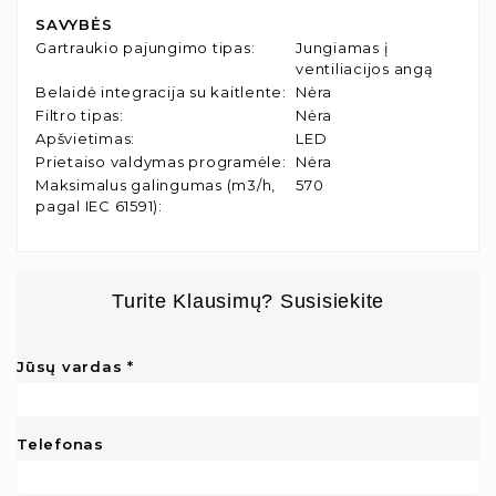
SAVYBĖS
Gartraukio pajungimo tipas
:
Jungiamas į
ventiliacijos angą
Belaidė integracija su kaitlente
:
Nėra
Filtro tipas
:
Nėra
Apšvietimas
:
LED
Prietaiso valdymas programėle
:
Nėra
Maksimalus galingumas (m3/h,
570
pagal IEC 61591)
:
Turite Klausimų? Susisiekite
Jūsų vardas
Telefonas