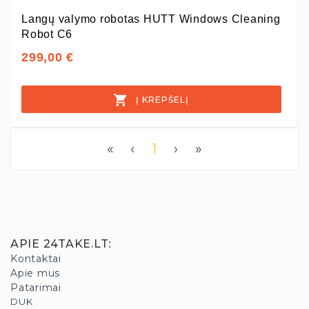
Langų valymo robotas HUTT Windows Cleaning
Robot C6
299,00 €
Į KREPŠELĮ
«
‹
1
›
»
APIE 24TAKE.LT
:
Kontaktai
Apie mus
Patarimai
DUK